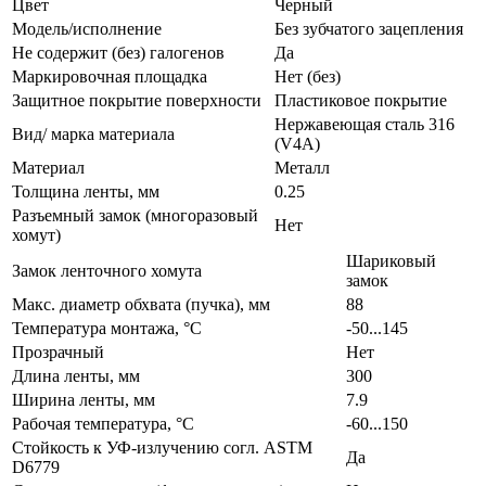
Цвет
Черный
Модель/исполнение
Без зубчатого зацепления
Не содержит (без) галогенов
Да
Маркировочная площадка
Нет (без)
Защитное покрытие поверхности
Пластиковое покрытие
Нержавеющая сталь 316
Вид/ марка материала
(V4A)
Материал
Металл
Толщина ленты, мм
0.25
Разъемный замок (многоразовый
Нет
хомут)
Шариковый
Замок ленточного хомута
замок
Макс. диаметр обхвата (пучка), мм
88
Температура монтажа, °C
-50...145
Прозрачный
Нет
Длина ленты, мм
300
Ширина ленты, мм
7.9
Рабочая температура, °C
-60...150
Стойкость к УФ-излучению согл. ASTM
Да
D6779