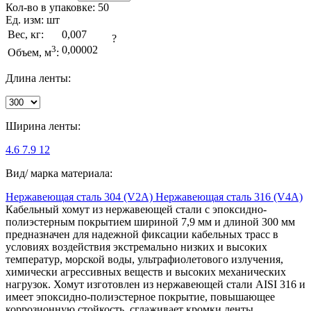
Кол-во в упаковке:
50
Ед. изм:
шт
Вес, кг:
0,007
?
3
0,00002
Объем, м
:
Длина ленты:
Ширина ленты:
4.6
7.9
12
Вид/ марка материала:
Нержавеющая сталь 304 (V2A)
Нержавеющая сталь 316 (V4A)
Кабельный хомут из нержавеющей стали с эпоксидно-
полиэстерным покрытием шириной 7,9 мм и длиной 300 мм
предназначен для надежной фиксации кабельных трасс в
условиях воздействия экстремально низких и высоких
температур, морской воды, ультрафиолетового излучения,
химически агрессивных веществ и высоких механических
нагрузок. Хомут изготовлен из нержавеющей стали AISI 316 и
имеет эпоксидно-полиэстерное покрытие, повышающее
коррозионную стойкость, сглаживает кромки ленты,