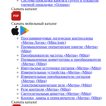
Система прокладки кабеля в грунте и открытой
уличной прокладки «Octopus»
Скачать каталог
Скачать мобильный каталог
Программируемые логические контроллеры
«Митра Логик» (Mitra logic)
Промышленные операторские панели «Митра»
(Mitra)
Преобразователи частоты «Митра» (Mitra)
Промышленные коммутаторы и преобразователи
«Митра» (Mitra)
Импульсные источники питания «Митра» (Mitra)
Измерительные устройства «Митра» (Mitra)
Измерительные преобразователи сигналов
«Митра» (Mitra)
Электромеханические реле «Митра» (Mitra)
Реле контроля «Митра» (Mitra)
Светосигнальная арматура «Митра» (Mitra)
Кнопки, лампы и переключатели «Митра» (Mitra)
Скачать каталог