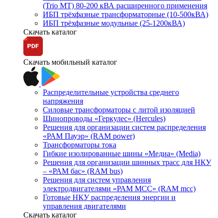
(Trio MT) 80-200 кВА расширенного применения
ИБП трёхфазные трансформаторные (10-500кВА)
ИБП трёхфазные модульные (25-1200кВА)
Скачать каталог
Скачать мобильный каталог
Распределительные устройства среднего
напряжения
Силовые трансформаторы с литой изоляцией
Шинопроводы «Геркулес» (Hercules)
Решения для организации систем распределения
«РАМ Пауэр» (RAM power)
Трансформаторы тока
Гибкие изолированные шины «Медиа» (Media)
Решения для организации шинных трасс для НКУ
– «РАМ бас» (RAM bus)
Решения для систем управления
электродвигателями «РАМ МСС» (RAM mcc)
Готовые НКУ распределения энергии и
управления двигателями
Скачать каталог