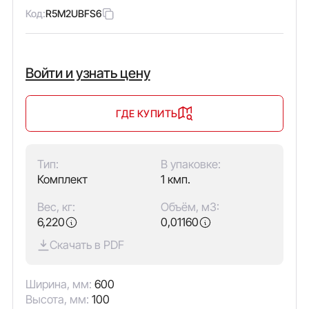
Код:
R5M2UBFS6
Войти и узнать цену
ГДЕ КУПИТЬ
Тип:
В упаковке:
Комплект
1 кмп.
Вес, кг:
Объём, м3:
6,220
0,01160
Скачать в PDF
Ширина, мм:
600
Высота, мм:
100