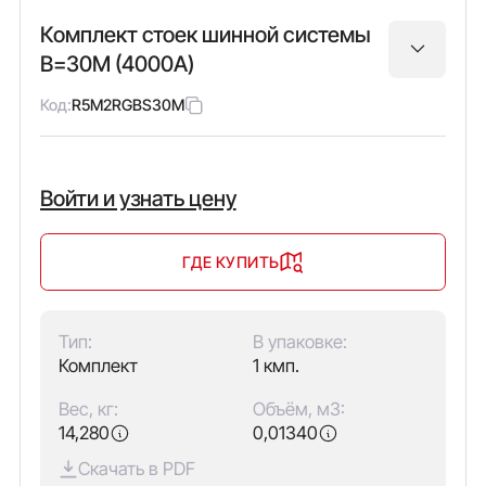
Комплект стоек шинной системы
В=30M (4000А)
Код:
R5M2RGBS30M
Войти и узнать цену
ГДЕ КУПИТЬ
Тип:
В упаковке:
Комплект
1 кмп.
Вес, кг:
Объём, м3:
14,280
0,01340
Скачать в PDF