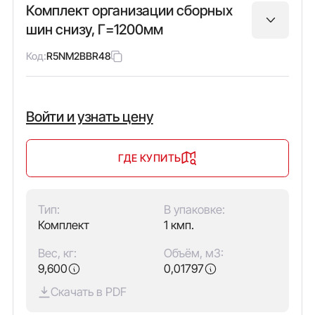
Комплект организации сборных
шин снизу, Г=1200мм
Код:
R5NM2BBR48
Войти и узнать цену
ГДЕ КУПИТЬ
Тип:
В упаковке:
Комплект
1 кмп.
Вес, кг:
Объём, м3:
9,600
0,01797
Скачать в PDF