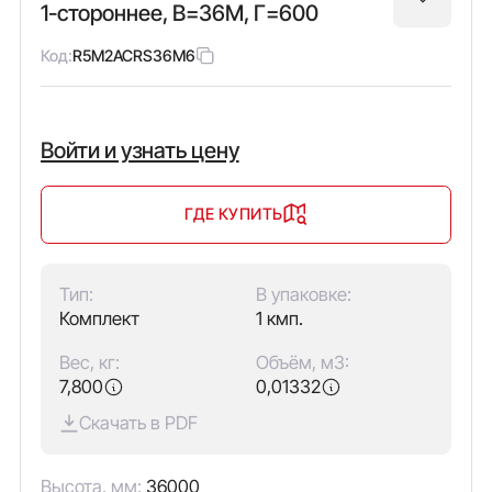
1-стороннее, В=36M, Г=600
Код:
R5M2ACRS36M6
Войти и узнать цену
ГДЕ КУПИТЬ
Тип:
В упаковке:
Комплект
1 кмп.
Вес, кг:
Объём, м3:
7,800
0,01332
Скачать в PDF
Высота, мм:
36000