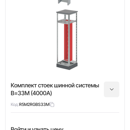
Комплект стоек шинной системы
В=33M (4000А)
Код:
R5M2RGBS33M
Войти и узнать цену