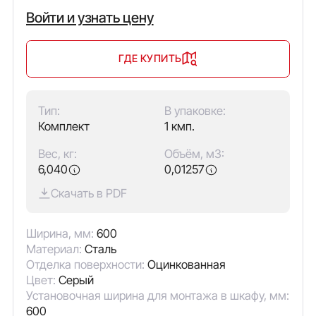
Войти и узнать цену
ГДЕ КУПИТЬ
Тип:
В упаковке:
Комплект
1 кмп.
Вес, кг:
Объём, м3:
6,040
0,01257
Скачать в PDF
Ширина, мм:
600
Материал:
Сталь
Отделка поверхности:
Оцинкованная
Цвет:
Серый
Установочная ширина для монтажа в шкафу, мм:
600