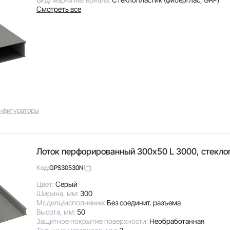
Смотреть все
нфигураторы
Лоток перфорированный 300х50 L 3000, стекло
GPS30530N
Код:
Цвет:
Серый
Ширина, мм:
300
Модель/исполнение:
Без соединит. разъема
Высота, мм:
50
Защитное покрытие поверхности:
Необработанная