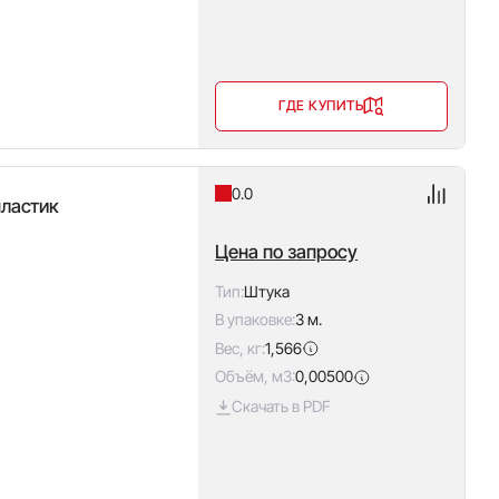
ГДЕ КУПИТЬ
0.0
пластик
Цена по запросу
Тип:
Штука
В упаковке:
3 м.
Вес, кг:
1,566
Объём, м3:
0,00500
Скачать в PDF