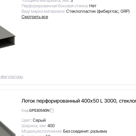
Толщина материала, мм:
3
Перфорированная боковая стенка:
Нет
Вид/ марка материала:
Стеклопластик (фиберглас, GRP)
Смотреть все
нфигураторы
Лоток перфорированный 400х50 L 3000, стекло
GPS30540N
Код:
Цвет:
Серый
Ширина, мм:
400
Модель/исполнение:
Без соединит. разъема