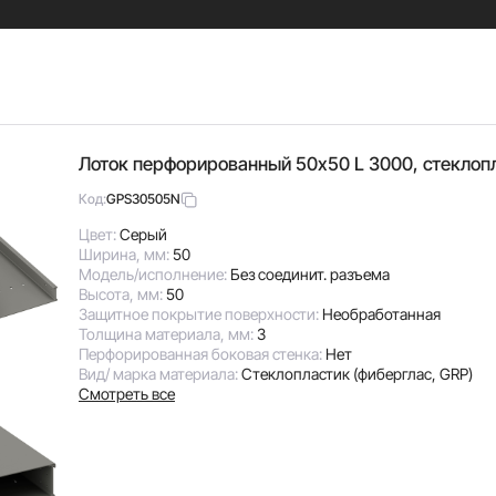
Лоток перфорированный 50х50 L 3000, стеклоп
GPS30505N
Код:
Цвет:
Серый
Ширина, мм:
50
Модель/исполнение:
Без соединит. разъема
Высота, мм:
50
Защитное покрытие поверхности:
Необработанная
Толщина материала, мм:
3
Перфорированная боковая стенка:
Нет
Вид/ марка материала:
Стеклопластик (фиберглас, GRP)
Смотреть все