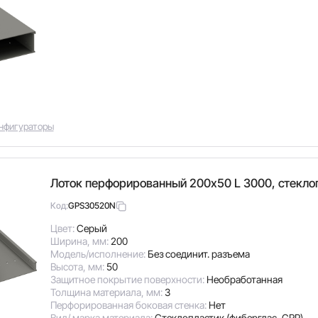
нфигураторы
Лоток перфорированный 200х50 L 3000, стекло
GPS30520N
Код:
Цвет:
Серый
Ширина, мм:
200
Модель/исполнение:
Без соединит. разъема
Высота, мм:
50
Защитное покрытие поверхности:
Необработанная
Толщина материала, мм:
3
Перфорированная боковая стенка:
Нет
Вид/ марка материала:
Стеклопластик (фиберглас, GRP)