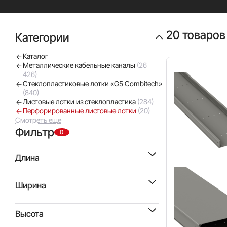
20 товаров
Категории
Каталог
Металлические кабельные каналы
(26
426)
Стеклопластиковые лотки «G5 Combitech»
(840)
Листовые лотки из стеклопластика
(284)
Перфорированные листовые лотки
(20)
Смотреть еще
Фильтр
0
Длина
3000 мм
(20)
Ширина
50 мм
(1)
Высота
100 мм
(3)