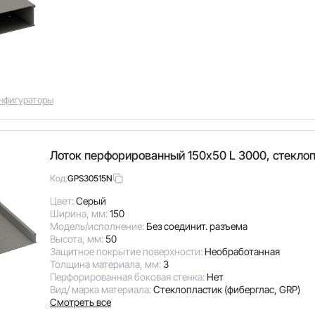
нфигураторы
Лоток перфорированный 150х50 L 3000, стекло
GPS30515N
Код:
Цвет:
Серый
Ширина, мм:
150
Модель/исполнение:
Без соединит. разъема
Высота, мм:
50
Защитное покрытие поверхности:
Необработанная
Толщина материала, мм:
3
Перфорированная боковая стенка:
Нет
Вид/ марка материала:
Стеклопластик (фиберглас, GRP)
Смотреть все