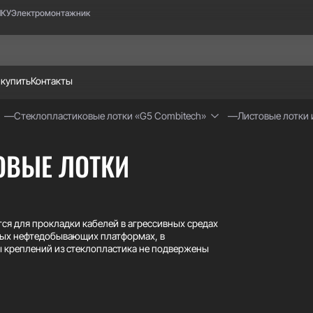
НКУ
Электромонтажник
 купить
Контакты
Стеклопластиковые лотки «G5 Combitech»
Листовые лотки 
ОВЫЕ ЛОТКИ
ся для прокладки кабелей в агрессивных средах
дных нефтедобывающих платформах, в
ы креплений из стеклопластика не подвержены
ойчивы к различным агрессивным средам, в том
гической жизнедеятельности.