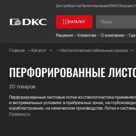
Дистрибьютор
Проектировщик
СМО
Сборщик 
КАТАЛОГ
Решения
Клиентам
О компании
Где
Главная
Каталог
Металлические кабельные каналы
Часто ищут:
Специсполнение
ПЕРФОРИРОВАННЫЕ ЛИСТ
20 товаров
Перфорированные листовые лотки из стеклопластика применяют
и экстремальных условиях: в прибрежных зонах, на глубоково
кораблестроении, на химическом производстве. Лотки и систем
электрохимической коррозии, бактериальному разложению, уст
Развернуть
числе к воздействию солей, кислот и щелочей, продуктов биоло