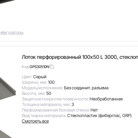
нфигураторы
Лоток перфорированный 100х50 L 3000, стекло
GPS30510N
Код:
Цвет:
Серый
Ширина, мм:
100
Модель/исполнение:
Без соединит. разъема
Высота, мм:
50
Защитное покрытие поверхности:
Необработанная
Толщина материала, мм:
3
Перфорированная боковая стенка:
Нет
Вид/ марка материала:
Стеклопластик (фиберглас, GRP)
Смотреть все