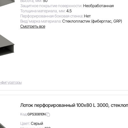
Высота, мм:
50
Защитное покрытие поверхности:
Необработанная
Толщина материала, мм:
4.5
Перфорированная боковая стенка:
Нет
Вид/ марка материала:
Стеклопластик (фиберглас, GRP)
Смотреть все
нфигураторы
Лоток перфорированный 100х80 L 3000, стекло
GPS30810N
Код:
Цвет:
Серый