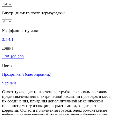
Внутр. диаметр после термоусадки:
Коэффициент усадки:
3:1
4:1
Длина:
1
25
100
200
Цвет:
Прозрачный (светопрониц.)
Черный
Самозатухающие тонкостенные трубки с клеевым составом
предназначены для электрической изоляции проводов и мест
их соединения, придания дополнительной механической
прочности месту изоляции, герметизации, защиты от
коррозии. Области применения трубки: электромонтажные
работы, железнодорожный транспорт, автомобилестроение,