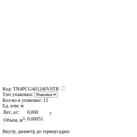
Код:
TN4PCG401240V0TR
Тип упаковки:
Кол-во в упаковке:
15
Ед. изм:
м
Вес, кг:
0,060
?
3
0,00051
Объем, м
:
Внутр. диаметр до термоусадки: