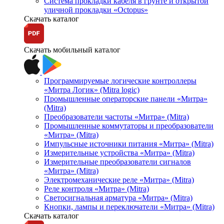
Система прокладки кабеля в грунте и открытой
уличной прокладки «Octopus»
Скачать каталог
Скачать мобильный каталог
Программируемые логические контроллеры
«Митра Логик» (Mitra logic)
Промышленные операторские панели «Митра»
(Mitra)
Преобразователи частоты «Митра» (Mitra)
Промышленные коммутаторы и преобразователи
«Митра» (Mitra)
Импульсные источники питания «Митра» (Mitra)
Измерительные устройства «Митра» (Mitra)
Измерительные преобразователи сигналов
«Митра» (Mitra)
Электромеханические реле «Митра» (Mitra)
Реле контроля «Митра» (Mitra)
Светосигнальная арматура «Митра» (Mitra)
Кнопки, лампы и переключатели «Митра» (Mitra)
Скачать каталог