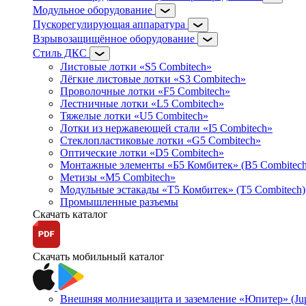
Модульное оборудование
Пускорегулирующая аппаратура
Взрывозащищённое оборудование
Стиль ДКС
Листовые лотки «S5 Combitech»
Лёгкие листовые лотки «S3 Combitech»
Проволочные лотки «F5 Combitech»
Лестничные лотки «L5 Combitech»
Тяжелые лотки «U5 Combitech»
Лотки из нержавеющей стали «I5 Combitech»
Стеклопластиковые лотки «G5 Combitech»
Оптические лотки «D5 Combitech»
Монтажные элементы «Б5 Комбитек» (B5 Combitech
Метизы «M5 Combitech»
Модульные эстакады «Т5 Комбитек» (T5 Combitech)
Промышленные разъемы
Скачать каталог
Скачать мобильный каталог
Внешняя молниезащита и заземление «Юпитер» (Jupi