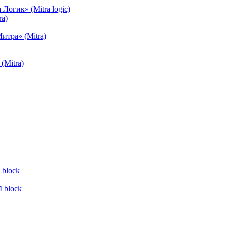
огик» (Mitra logic)
a)
тра» (Mitra)
(Mitra)
block
 block