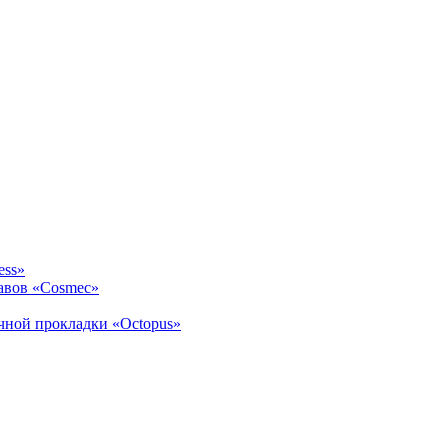
ess»
авов «Cosmec»
ичной прокладки «Octopus»