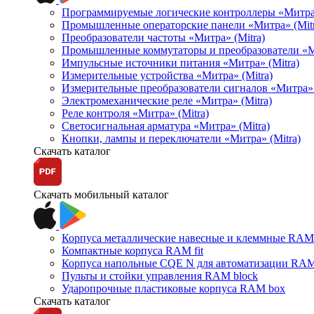
Программируемые логические контроллеры «Митра Л
Промышленные операторские панели «Митра» (Mitr
Преобразователи частоты «Митра» (Mitra)
Промышленные коммутаторы и преобразователи «Ми
Импульсные источники питания «Митра» (Mitra)
Измерительные устройства «Митра» (Mitra)
Измерительные преобразователи сигналов «Митра» 
Электромеханические реле «Митра» (Mitra)
Реле контроля «Митра» (Mitra)
Светосигнальная арматура «Митра» (Mitra)
Кнопки, лампы и переключатели «Митра» (Mitra)
Скачать каталог
Скачать мобильный каталог
Корпуса металлические навесные и клеммные RAM 
Компактные корпуса RAM fit
Корпуса напольные CQE N для автоматизации RAM
Пульты и стойки управления RAM block
Ударопрочные пластиковые корпуса RAM box
Скачать каталог