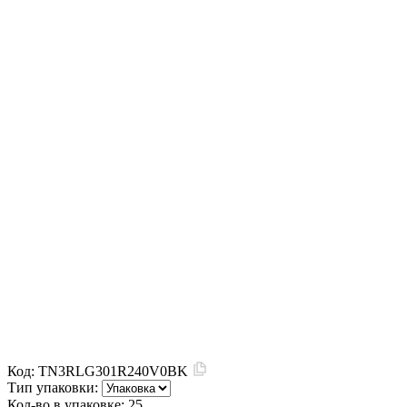
Код:
TN3RLG301R240V0BK
Тип упаковки:
Кол-во в упаковке:
25