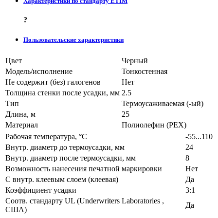
Характеристики по стандарту ETIM
?
Пользовательские характеристики
Цвет
Черный
Модель/исполнение
Тонкостенная
Не содержит (без) галогенов
Нет
Толщина стенки после усадки, мм
2.5
Тип
Термоусаживаемая (-ый)
Длина, м
25
Материал
Полиолефин (PEX)
Рабочая температура, °C
-55...110
Внутр. диаметр до термоусадки, мм
24
Внутр. диаметр после термоусадки, мм
8
Возможность нанесения печатной маркировки
Нет
С внутр. клеевым слоем (клеевая)
Да
Коэффициент усадки
3:1
Соотв. стандарту UL (Underwriters Laboratories ,
Да
США)