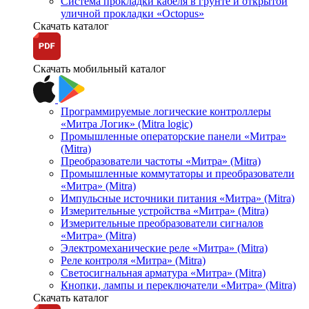
Система прокладки кабеля в грунте и открытой
уличной прокладки «Octopus»
Скачать каталог
Скачать мобильный каталог
Программируемые логические контроллеры
«Митра Логик» (Mitra logic)
Промышленные операторские панели «Митра»
(Mitra)
Преобразователи частоты «Митра» (Mitra)
Промышленные коммутаторы и преобразователи
«Митра» (Mitra)
Импульсные источники питания «Митра» (Mitra)
Измерительные устройства «Митра» (Mitra)
Измерительные преобразователи сигналов
«Митра» (Mitra)
Электромеханические реле «Митра» (Mitra)
Реле контроля «Митра» (Mitra)
Светосигнальная арматура «Митра» (Mitra)
Кнопки, лампы и переключатели «Митра» (Mitra)
Скачать каталог