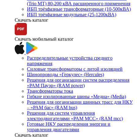
(Trio MT) 80-200 кВА расширенного применения
ИБП трёхфазные трансформаторные (10-500кВА)
ИБП трёхфазные модульные (25-1200кВА)
Скачать каталог
Скачать мобильный каталог
Распределительные устройства среднего
напряжения
Силовые трансформаторы с литой изоляцией
Шинопроводы «Геркулес» (Hercules)
Решения для организации систем распределения
«РАМ Пауэр» (RAM power)
Трансформаторы тока
Гибкие изолированные шины «Медиа» (Media)
Решения для организации шинных трасс для НКУ
– «РАМ бас» (RAM bus)
Решения для систем управления
электродвигателями «РАМ МСС» (RAM mcc)
Готовые НКУ распределения энергии и
управления двигателями
Скачать каталог