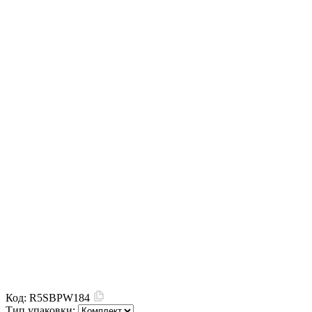
Код:
R5SBPW184
Тип упаковки: