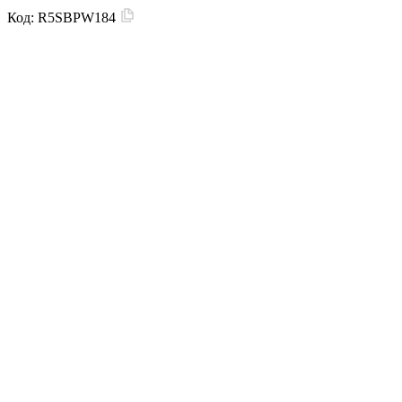
Код:
R5SBPW184