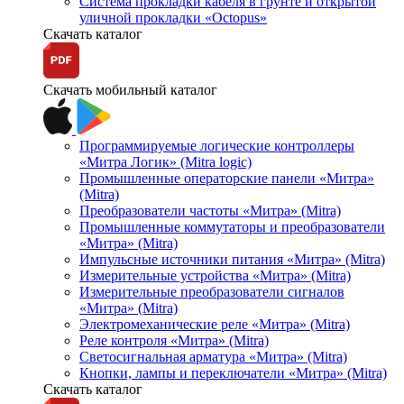
Система прокладки кабеля в грунте и открытой
уличной прокладки «Octopus»
Скачать каталог
Скачать мобильный каталог
Программируемые логические контроллеры
«Митра Логик» (Mitra logic)
Промышленные операторские панели «Митра»
(Mitra)
Преобразователи частоты «Митра» (Mitra)
Промышленные коммутаторы и преобразователи
«Митра» (Mitra)
Импульсные источники питания «Митра» (Mitra)
Измерительные устройства «Митра» (Mitra)
Измерительные преобразователи сигналов
«Митра» (Mitra)
Электромеханические реле «Митра» (Mitra)
Реле контроля «Митра» (Mitra)
Светосигнальная арматура «Митра» (Mitra)
Кнопки, лампы и переключатели «Митра» (Mitra)
Скачать каталог