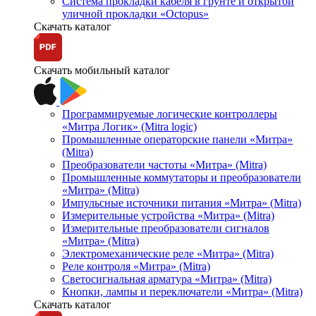
Система прокладки кабеля в грунте и открытой
уличной прокладки «Octopus»
Скачать каталог
Скачать мобильный каталог
Программируемые логические контроллеры
«Митра Логик» (Mitra logic)
Промышленные операторские панели «Митра»
(Mitra)
Преобразователи частоты «Митра» (Mitra)
Промышленные коммутаторы и преобразователи
«Митра» (Mitra)
Импульсные источники питания «Митра» (Mitra)
Измерительные устройства «Митра» (Mitra)
Измерительные преобразователи сигналов
«Митра» (Mitra)
Электромеханические реле «Митра» (Mitra)
Реле контроля «Митра» (Mitra)
Светосигнальная арматура «Митра» (Mitra)
Кнопки, лампы и переключатели «Митра» (Mitra)
Скачать каталог