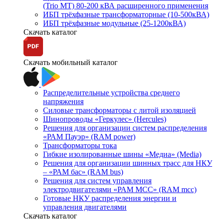
(Trio MT) 80-200 кВА расширенного применения
ИБП трёхфазные трансформаторные (10-500кВА)
ИБП трёхфазные модульные (25-1200кВА)
Скачать каталог
Скачать мобильный каталог
Распределительные устройства среднего
напряжения
Силовые трансформаторы с литой изоляцией
Шинопроводы «Геркулес» (Hercules)
Решения для организации систем распределения
«РАМ Пауэр» (RAM power)
Трансформаторы тока
Гибкие изолированные шины «Медиа» (Media)
Решения для организации шинных трасс для НКУ
– «РАМ бас» (RAM bus)
Решения для систем управления
электродвигателями «РАМ МСС» (RAM mcc)
Готовые НКУ распределения энергии и
управления двигателями
Скачать каталог