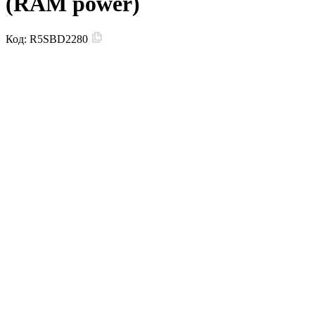
(RAM power)
Код:
R5SBD2280