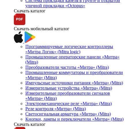
Система прокладки кабеля в грунте и открытой
уличной прокладки «Octopus»
Скачать каталог
Скачать мобильный каталог
Программируемые логические контроллеры
«Митра Логик» (Mitra logic)
Промышленные операторские панели «Митра»
(Mitra)
Преобразователи частоты «Митра» (Mitra)
Промышленные коммутаторы и преобразователи
«Митра» (Mitra)
Импульсные источники питания «Митра» (Mitra)
Измерительные устройства «Митра» (Mitra)
Измерительные преобразователи сигналов
«Митра» (Mitra)
Электромеханические реле «Митра» (Mitra)
Реле контроля «Митра» (Mitra)
Светосигнальная арматура «Митра» (Mitra)
Кнопки, лампы и переключатели «Митра» (Mitra)
Скачать каталог