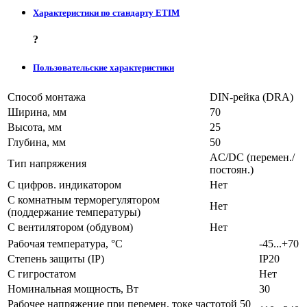
Характеристики по стандарту ETIM
?
Пользовательские характеристики
Способ монтажа
DIN-рейка (DRA)
Ширина, мм
70
Высота, мм
25
Глубина, мм
50
AC/DC (перемен./
Тип напряжения
постоян.)
С цифров. индикатором
Нет
С комнатным терморегулятором
Нет
(поддержание температуры)
С вентилятором (обдувом)
Нет
Рабочая температура, °C
-45...+70
Степень защиты (IP)
IP20
С гигростатом
Нет
Номинальная мощность, Вт
30
Рабочее напряжение при перемен. токе частотой 50