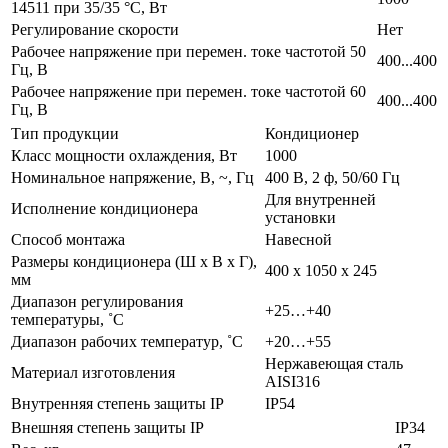
14511 при 35/35 °C, Вт
Регулирование скорости
Нет
Рабочее напряжение при перемен. токе частотой 50
400...400
Гц, В
Рабочее напряжение при перемен. токе частотой 60
400...400
Гц, В
Тип продукции
Кондиционер
Класс мощности охлаждения, Вт
1000
Номинальное напряжение, В, ~, Гц
400 В, 2 ф, 50/60 Гц
Для внутренней
Исполнение кондиционера
установки
Способ монтажа
Навесной
Размеры кондиционера (Ш х В х Г),
400 х 1050 х 245
мм
Диапазон регулирования
+25…+40
температуры, ˚C
Диапазон рабочих температур, ˚C
+20…+55
Нержавеющая сталь
Материал изготовления
AISI316
Внутренняя степень защиты IP
IP54
Внешняя степень защиты IP
IP34