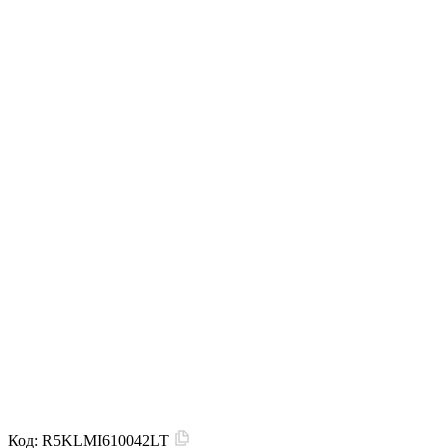
Код:
R5KLMI610042LT