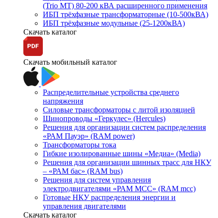
(Trio MT) 80-200 кВА расширенного применения
ИБП трёхфазные трансформаторные (10-500кВА)
ИБП трёхфазные модульные (25-1200кВА)
Скачать каталог
Скачать мобильный каталог
Распределительные устройства среднего
напряжения
Силовые трансформаторы с литой изоляцией
Шинопроводы «Геркулес» (Hercules)
Решения для организации систем распределения
«РАМ Пауэр» (RAM power)
Трансформаторы тока
Гибкие изолированные шины «Медиа» (Media)
Решения для организации шинных трасс для НКУ
– «РАМ бас» (RAM bus)
Решения для систем управления
электродвигателями «РАМ МСС» (RAM mcc)
Готовые НКУ распределения энергии и
управления двигателями
Скачать каталог