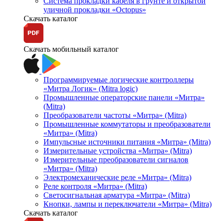
Система прокладки кабеля в грунте и открытой
уличной прокладки «Octopus»
Скачать каталог
Скачать мобильный каталог
Программируемые логические контроллеры
«Митра Логик» (Mitra logic)
Промышленные операторские панели «Митра»
(Mitra)
Преобразователи частоты «Митра» (Mitra)
Промышленные коммутаторы и преобразователи
«Митра» (Mitra)
Импульсные источники питания «Митра» (Mitra)
Измерительные устройства «Митра» (Mitra)
Измерительные преобразователи сигналов
«Митра» (Mitra)
Электромеханические реле «Митра» (Mitra)
Реле контроля «Митра» (Mitra)
Светосигнальная арматура «Митра» (Mitra)
Кнопки, лампы и переключатели «Митра» (Mitra)
Скачать каталог