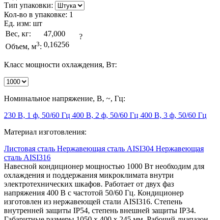
Тип упаковки:
Кол-во в упаковке:
1
Ед. изм:
шт
Вес, кг:
47,000
?
3
0,16256
Объем, м
:
Класс мощности охлаждения, Вт:
Номинальное напряжение, В, ~, Гц:
230 В, 1 ф, 50/60 Гц
400 В, 2 ф, 50/60 Гц
400 В, 3 ф, 50/60 Гц
Материал изготовления:
Листовая сталь
Нержавеющая сталь AISI304
Нержавеющая
сталь AISI316
Навесной кондиционер мощностью 1000 Вт необходим для
охлаждения и поддержания микроклимата внутри
электротехнических шкафов. Работает от двух фаз
напряжения 400 В с частотой 50/60 Гц. Кондиционер
изготовлен из нержавеющей стали AISI316. Степень
внутренней защиты IP54, степень внешней защиты IP34.
Габаритные размеры 1050 х 400 х 245 мм. Рабочий диапазон