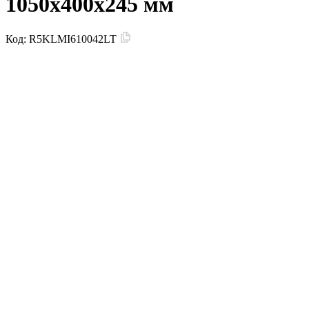
1050х400х245 мм
Код:
R5KLMI610042LT