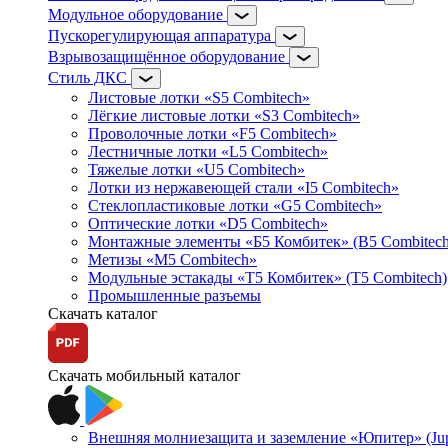
Модульное оборудование
Пускорегулирующая аппаратура
Взрывозащищённое оборудование
Стиль ДКС
Листовые лотки «S5 Combitech»
Лёгкие листовые лотки «S3 Combitech»
Проволочные лотки «F5 Combitech»
Лестничные лотки «L5 Combitech»
Тяжелые лотки «U5 Combitech»
Лотки из нержавеющей стали «I5 Combitech»
Стеклопластиковые лотки «G5 Combitech»
Оптические лотки «D5 Combitech»
Монтажные элементы «Б5 Комбитек» (B5 Combitech
Метизы «M5 Combitech»
Модульные эстакады «Т5 Комбитек» (T5 Combitech)
Промышленные разъемы
Скачать каталог
Скачать мобильный каталог
Внешняя молниезащита и заземление «Юпитер» (Jupi