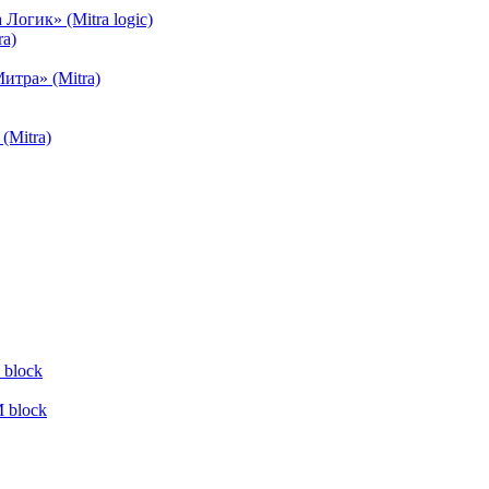
огик» (Mitra logic)
a)
тра» (Mitra)
(Mitra)
block
 block