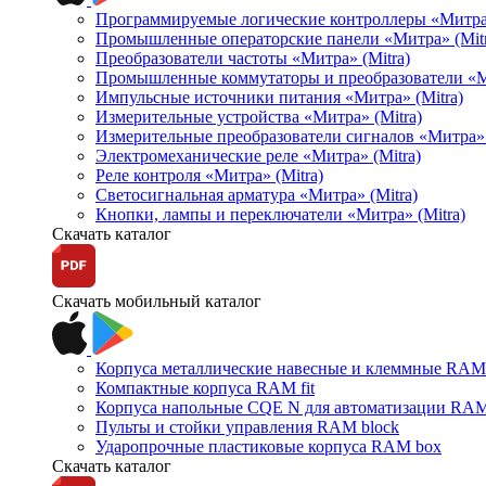
Программируемые логические контроллеры «Митра Л
Промышленные операторские панели «Митра» (Mitr
Преобразователи частоты «Митра» (Mitra)
Промышленные коммутаторы и преобразователи «Ми
Импульсные источники питания «Митра» (Mitra)
Измерительные устройства «Митра» (Mitra)
Измерительные преобразователи сигналов «Митра» 
Электромеханические реле «Митра» (Mitra)
Реле контроля «Митра» (Mitra)
Светосигнальная арматура «Митра» (Mitra)
Кнопки, лампы и переключатели «Митра» (Mitra)
Скачать каталог
Скачать мобильный каталог
Корпуса металлические навесные и клеммные RAM 
Компактные корпуса RAM fit
Корпуса напольные CQE N для автоматизации RAM
Пульты и стойки управления RAM block
Ударопрочные пластиковые корпуса RAM box
Скачать каталог