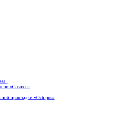
ess»
авов «Cosmec»
ичной прокладки «Octopus»