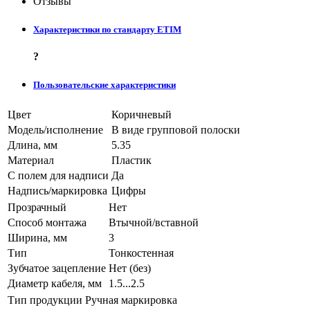
Отзывы
Характеристики по стандарту ETIM
?
Пользовательские характеристики
Цвет
Коричневый
Модель/исполнение
В виде групповой полоски
Длина, мм
5.35
Материал
Пластик
С полем для надписи
Да
Надпись/маркировка
Цифры
Прозрачный
Нет
Способ монтажа
Втычной/вставной
Ширина, мм
3
Тип
Тонкостенная
Зубчатое зацепление
Нет (без)
Диаметр кабеля, мм
1.5...2.5
Тип продукции
Ручная маркировка