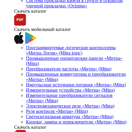
Система прокладки кабеля в грунте и открытой
уличной прокладки «Octopus»
Скачать каталог
Скачать мобильный каталог
Программируемые логические контроллеры
«Митра Логик» (Mitra logic)
Промышленные операторские панели «Митра»
(Mitra)
Преобразователи частоты «Митра» (Mitra)
Промышленные коммутаторы и преобразователи
«Митра» (Mitra)
Импульсные источники питания «Митра» (Mitra)
Измерительные устройства «Митра» (Mitra)
Измерительные преобразователи сигналов
«Митра» (Mitra)
Электромеханические реле «Митра» (Mitra)
Реле контроля «Митра» (Mitra)
Светосигнальная арматура «Митра» (Mitra)
Кнопки, лампы и переключатели «Митра» (Mitra)
Скачать каталог