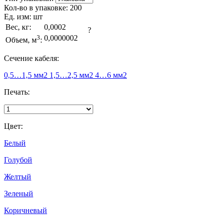
Кол-во в упаковке:
200
Ед. изм:
шт
Вес, кг:
0,0002
?
3
0,0000002
Объем, м
:
Сечение кабеля:
0,5…1,5 мм2
1,5…2,5 мм2
4…6 мм2
Печать:
Цвет:
Белый
Голубой
Желтый
Зеленый
Коричневый