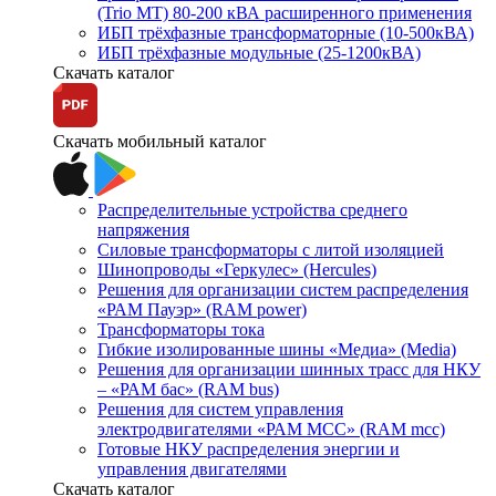
(Trio MT) 80-200 кВА расширенного применения
ИБП трёхфазные трансформаторные (10-500кВА)
ИБП трёхфазные модульные (25-1200кВА)
Скачать каталог
Скачать мобильный каталог
Распределительные устройства среднего
напряжения
Силовые трансформаторы с литой изоляцией
Шинопроводы «Геркулес» (Hercules)
Решения для организации систем распределения
«РАМ Пауэр» (RAM power)
Трансформаторы тока
Гибкие изолированные шины «Медиа» (Media)
Решения для организации шинных трасс для НКУ
– «РАМ бас» (RAM bus)
Решения для систем управления
электродвигателями «РАМ МСС» (RAM mcc)
Готовые НКУ распределения энергии и
управления двигателями
Скачать каталог