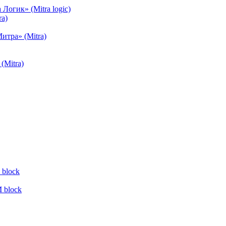
огик» (Mitra logic)
a)
тра» (Mitra)
(Mitra)
block
 block