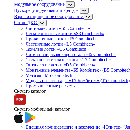
Модульное оборудование
Пускорегулирующая аппаратура
Взрывозащищённое оборудование
Стиль ДКС
Листовые лотки «S5 Combitech»
Лёгкие листовые лотки «S3 Combitech»
Проволочные лотки «F5 Combitech»
Лестничные лотки «L5 Combitech»
Тяжелые лотки «U5 Combitech»
Лотки из нержавеющей стали «I5 Combitech»
Стеклопластиковые лотки «G5 Combitech»
Оптические лотки «D5 Combitech»
Монтажные элементы «Б5 Комбитек» (B5 Combitech
Метизы «M5 Combitech»
Модульные эстакады «Т5 Комбитек» (T5 Combitech)
Промышленные разъемы
Скачать каталог
Скачать мобильный каталог
Внешняя молниезащита и заземление «Юпитер» (Jupi