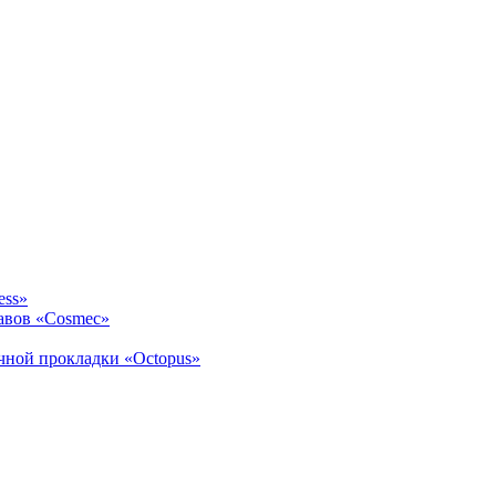
ess»
авов «Cosmec»
ичной прокладки «Octopus»