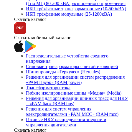
(Trio MT) 80-200 кВА расширенного применения
ИБП трёхфазные трансформаторные (10-500кВА)
ИБП трёхфазные модульные (25-1200кВА)
Скачать каталог
Скачать мобильный каталог
Распределительные устройства среднего
напряжения
Силовые трансформаторы с литой изоляцией
Шинопроводы «Геркулес» (Hercules)
Решения для организации систем распределения
«РАМ Пауэр» (RAM power)
Трансформаторы тока
Гибкие изолированные шины «Медиа» (Media)
Решения для организации шинных трасс для НКУ
– «РАМ бас» (RAM bus)
Решения для систем управления
электродвигателями «РАМ МСС» (RAM mcc)
Готовые НКУ распределения энергии и
управления двигателями
Скачать каталог