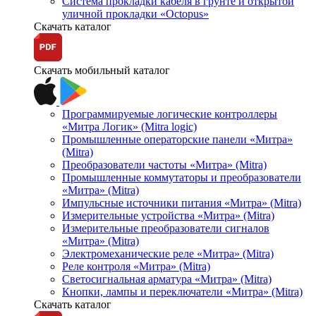
Система прокладки кабеля в грунте и открытой
уличной прокладки «Octopus»
Скачать каталог
Скачать мобильный каталог
Программируемые логические контроллеры
«Митра Логик» (Mitra logic)
Промышленные операторские панели «Митра»
(Mitra)
Преобразователи частоты «Митра» (Mitra)
Промышленные коммутаторы и преобразователи
«Митра» (Mitra)
Импульсные источники питания «Митра» (Mitra)
Измерительные устройства «Митра» (Mitra)
Измерительные преобразователи сигналов
«Митра» (Mitra)
Электромеханические реле «Митра» (Mitra)
Реле контроля «Митра» (Mitra)
Светосигнальная арматура «Митра» (Mitra)
Кнопки, лампы и переключатели «Митра» (Mitra)
Скачать каталог