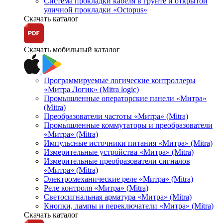
Система прокладки кабеля в грунте и открытой
уличной прокладки «Octopus»
Скачать каталог
Скачать мобильный каталог
Программируемые логические контроллеры
«Митра Логик» (Mitra logic)
Промышленные операторские панели «Митра»
(Mitra)
Преобразователи частоты «Митра» (Mitra)
Промышленные коммутаторы и преобразователи
«Митра» (Mitra)
Импульсные источники питания «Митра» (Mitra)
Измерительные устройства «Митра» (Mitra)
Измерительные преобразователи сигналов
«Митра» (Mitra)
Электромеханические реле «Митра» (Mitra)
Реле контроля «Митра» (Mitra)
Светосигнальная арматура «Митра» (Mitra)
Кнопки, лампы и переключатели «Митра» (Mitra)
Скачать каталог