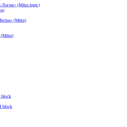
огик» (Mitra logic)
a)
тра» (Mitra)
(Mitra)
block
 block