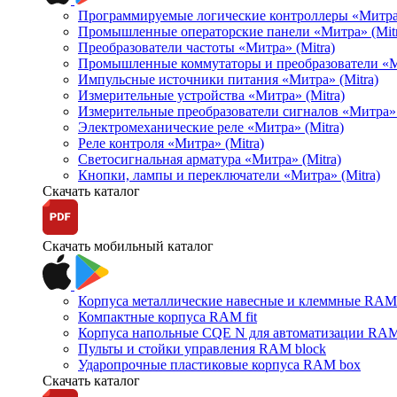
Программируемые логические контроллеры «Митра Л
Промышленные операторские панели «Митра» (Mitr
Преобразователи частоты «Митра» (Mitra)
Промышленные коммутаторы и преобразователи «Ми
Импульсные источники питания «Митра» (Mitra)
Измерительные устройства «Митра» (Mitra)
Измерительные преобразователи сигналов «Митра» 
Электромеханические реле «Митра» (Mitra)
Реле контроля «Митра» (Mitra)
Светосигнальная арматура «Митра» (Mitra)
Кнопки, лампы и переключатели «Митра» (Mitra)
Скачать каталог
Скачать мобильный каталог
Корпуса металлические навесные и клеммные RAM 
Компактные корпуса RAM fit
Корпуса напольные CQE N для автоматизации RAM
Пульты и стойки управления RAM block
Ударопрочные пластиковые корпуса RAM box
Скачать каталог