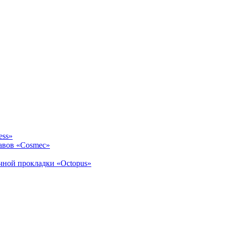
ess»
авов «Cosmec»
ичной прокладки «Octopus»