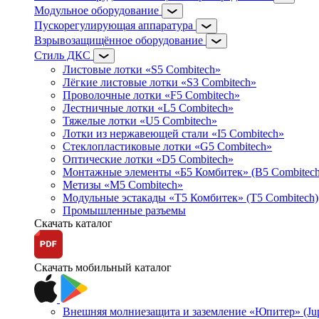
Модульное оборудование
Пускорегулирующая аппаратура
Взрывозащищённое оборудование
Стиль ДКС
Листовые лотки «S5 Combitech»
Лёгкие листовые лотки «S3 Combitech»
Проволочные лотки «F5 Combitech»
Лестничные лотки «L5 Combitech»
Тяжелые лотки «U5 Combitech»
Лотки из нержавеющей стали «I5 Combitech»
Стеклопластиковые лотки «G5 Combitech»
Оптические лотки «D5 Combitech»
Монтажные элементы «Б5 Комбитек» (B5 Combitech
Метизы «M5 Combitech»
Модульные эстакады «Т5 Комбитек» (T5 Combitech)
Промышленные разъемы
Скачать каталог
Скачать мобильный каталог
Внешняя молниезащита и заземление «Юпитер» (Jupi