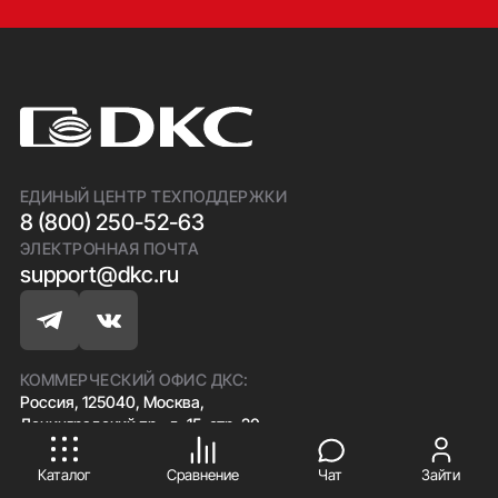
ЕДИНЫЙ ЦЕНТР ТЕХПОДДЕРЖКИ
8 (800) 250-52-63
ЭЛЕКТРОННАЯ ПОЧТА
support@dkc.ru
КОММЕРЧЕСКИЙ ОФИС ДКС:
Россия, 125040, Москва,
ПРИНИМАЮ
Ленинградский пр., д. 15, стр. 20
Телефон:
+7 (495) 777 77 79
Факс:
+7 (495) 777 77 79
Каталог
Сравнение
Чат
Зайти
Электронная почта:
info@dkc.ru