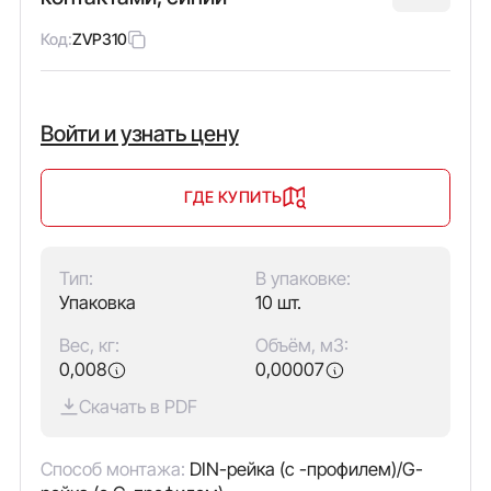
Код:
ZVP310
Войти и узнать цену
ГДЕ КУПИТЬ
Тип:
В упаковке:
Упаковка
10 шт.
Вес, кг:
Объём, м3:
0,008
0,00007
Скачать в PDF
Способ монтажа:
DIN-рейка (с -профилем)/G-