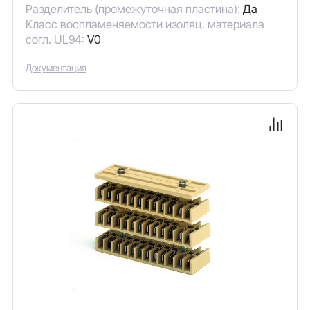
Разделитель (промежуточная пластина):
Да
Класс воспламеняемости изоляц. материала
согл. UL94:
V0
Документация