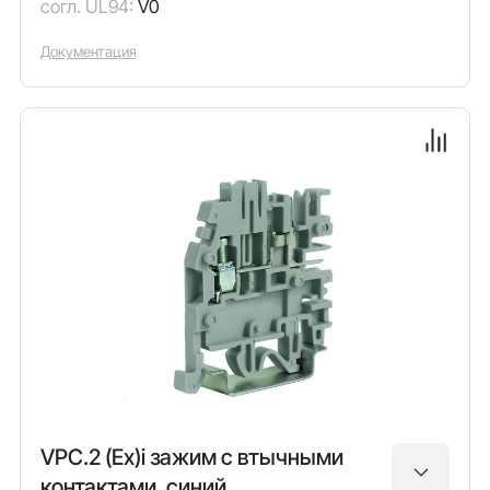
согл. UL94:
V0
Документация
VPC.2 (Ex)i зажим с втычными
контактами, синий