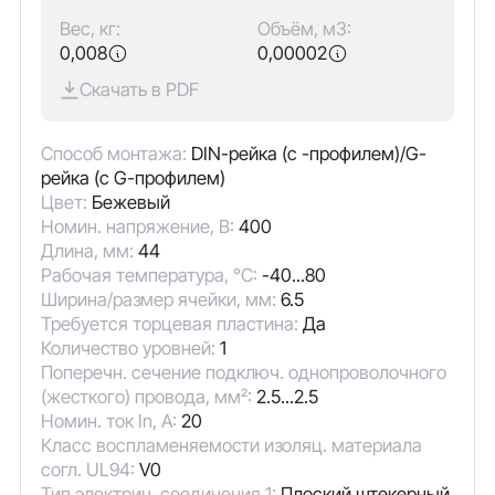
Вес, кг:
Объём, м3:
0,008
0,00002
Скачать в PDF
Способ монтажа:
DIN-рейка (с -профилем)/G-
рейка (с G-профилем)
Цвет:
Бежевый
Номин. напряжение, В:
400
Длина, мм:
44
Рабочая температура, °C:
-40...80
Ширина/размер ячейки, мм:
6.5
Требуется торцевая пластина:
Да
Количество уровней:
1
Поперечн. сечение подключ. однопроволочного
(жесткого) провода, мм²:
2.5...2.5
Номин. ток In, А:
20
Класс воспламеняемости изоляц. материала
согл. UL94:
V0
Тип электрич. соединения 1:
Плоский штекерный