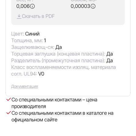
0,006
0,00003
Скачать в PDF
Цвет:
Синий
Толщина, мм:
1
Защелкивающ-ся:
Да
Торцевая заглушка (концевая пластина):
Да
Разделитель (промежуточная пластина):
Да
Класс воспламеняемости изоляц. материала
согл. UL94:
V0
Документация
Со специальными контактами – цена
производителя
Со специальными контактами в каталоге на
официальном сайте