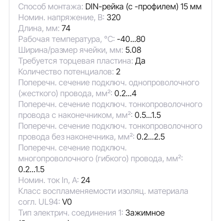
Способ монтажа:
DIN-рейка (с -профилем) 15 мм
Номин. напряжение, В:
320
Длина, мм:
74
Рабочая температура, °C:
-40...80
Ширина/размер ячейки, мм:
5.08
Требуется торцевая пластина:
Да
Количество потенциалов:
2
Поперечн. сечение подключ. однопроволочного
(жесткого) провода, мм²:
0.2...4
Поперечн. сечение подключ. тонкопроволочного
провода с наконечником, мм²:
0.5...1.5
Поперечн. сечение подключ. тонкопроволочного
провода без наконечника, мм²:
0.2...2.5
Поперечн. сечение подключ.
многопроволочного (гибкого) провода, мм²:
0.2...1.5
Номин. ток In, А:
24
Класс воспламеняемости изоляц. материала
согл. UL94:
V0
Тип электрич. соединения 1:
Зажимное