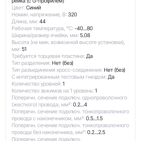
рейка (с G-профилем)
Цвет:
Синий
Номин. напряжение, В:
320
Длина, мм:
44
Рабочая температура, °C:
-40...80
Ширина/размер ячейки, мм:
5.08
Высота (на мин. возможной высоте установки),
мм:
51
Требуется торцевая пластина:
Да
Тип разделения:
Нет (без)
Тип разъединения кросс-соединения:
Нет (без)
С интегрированным тестовым гнездом:
Да
Количество уровней:
1
Количество зажимов на 1 уровень:
1
Поперечн. сечение подключ. однопроволочного
(жесткого) провода, мм²:
0.2...4
Поперечн. сечение подключ. тонкопроволочного
провода с наконечником, мм²:
0.5...1.5
Поперечн. сечение подключ. тонкопроволочного
провода без наконечника, мм²:
0.2...2.5
Поперечн. сечение подключ.