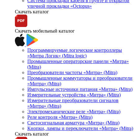
Система прокладки кабеля в грунте и открытой
уличной прокладки «Octopus»
Скачать каталог
Скачать мобильный каталог
Программируемые логические контроллеры
«Митра Логик» (Mitra logic)
Промышленные операторские панели «Митра»
(Mitra)
Преобразователи частоты «Митра» (Mitra)
Промышленные коммутаторы и преобразователи
«Митра» (Mitra)
Импульсные источники питания «Митра» (Mitra)
Измерительные устройства «Митра» (Mitra)
Измерительные преобразователи сигналов
«Митра» (Mitra)
Электромеханические реле «Митра» (Mitra)
Реле контроля «Митра» (Mitra)
Светосигнальная арматура «Митра» (Mitra)
Кнопки, лампы и переключатели «Митра» (Mitra)
Скачать каталог