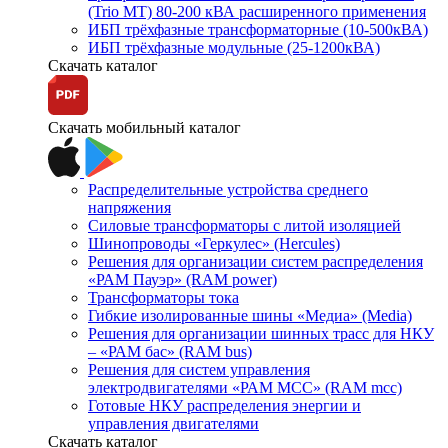
(Trio MT) 80-200 кВА расширенного применения
ИБП трёхфазные трансформаторные (10-500кВА)
ИБП трёхфазные модульные (25-1200кВА)
Скачать каталог
Скачать мобильный каталог
Распределительные устройства среднего
напряжения
Силовые трансформаторы с литой изоляцией
Шинопроводы «Геркулес» (Hercules)
Решения для организации систем распределения
«РАМ Пауэр» (RAM power)
Трансформаторы тока
Гибкие изолированные шины «Медиа» (Media)
Решения для организации шинных трасс для НКУ
– «РАМ бас» (RAM bus)
Решения для систем управления
электродвигателями «РАМ МСС» (RAM mcc)
Готовые НКУ распределения энергии и
управления двигателями
Скачать каталог