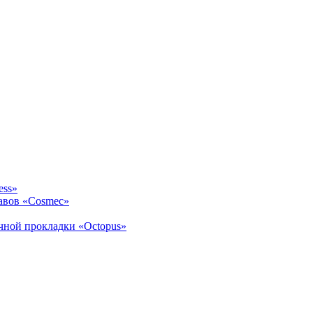
ess»
авов «Cosmec»
ичной прокладки «Octopus»