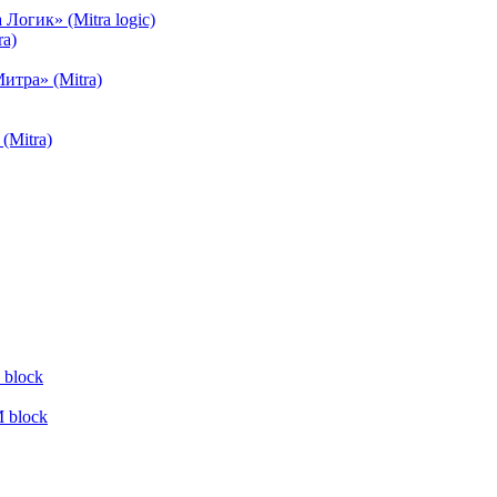
огик» (Mitra logic)
a)
тра» (Mitra)
(Mitra)
block
 block