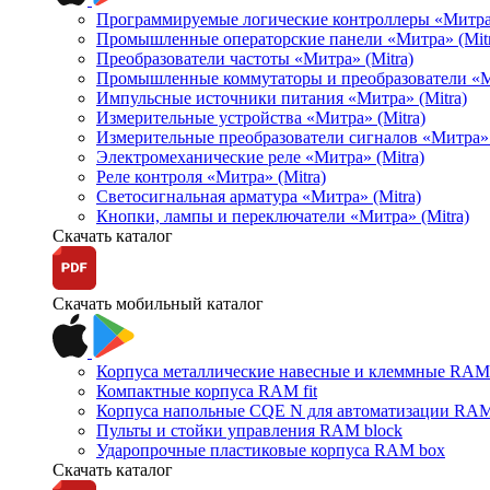
Программируемые логические контроллеры «Митра Л
Промышленные операторские панели «Митра» (Mitr
Преобразователи частоты «Митра» (Mitra)
Промышленные коммутаторы и преобразователи «Ми
Импульсные источники питания «Митра» (Mitra)
Измерительные устройства «Митра» (Mitra)
Измерительные преобразователи сигналов «Митра» 
Электромеханические реле «Митра» (Mitra)
Реле контроля «Митра» (Mitra)
Светосигнальная арматура «Митра» (Mitra)
Кнопки, лампы и переключатели «Митра» (Mitra)
Скачать каталог
Скачать мобильный каталог
Корпуса металлические навесные и клеммные RAM 
Компактные корпуса RAM fit
Корпуса напольные CQE N для автоматизации RAM
Пульты и стойки управления RAM block
Ударопрочные пластиковые корпуса RAM box
Скачать каталог