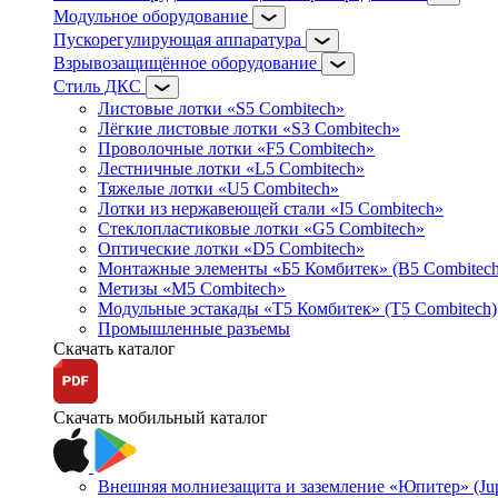
Модульное оборудование
Пускорегулирующая аппаратура
Взрывозащищённое оборудование
Стиль ДКС
Листовые лотки «S5 Combitech»
Лёгкие листовые лотки «S3 Combitech»
Проволочные лотки «F5 Combitech»
Лестничные лотки «L5 Combitech»
Тяжелые лотки «U5 Combitech»
Лотки из нержавеющей стали «I5 Combitech»
Стеклопластиковые лотки «G5 Combitech»
Оптические лотки «D5 Combitech»
Монтажные элементы «Б5 Комбитек» (B5 Combitech
Метизы «M5 Combitech»
Модульные эстакады «Т5 Комбитек» (T5 Combitech)
Промышленные разъемы
Скачать каталог
Скачать мобильный каталог
Внешняя молниезащита и заземление «Юпитер» (Jupi