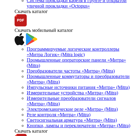
Система прокладки кабеля в грунте и открытой
уличной прокладки «Octopus»
Скачать каталог
Скачать мобильный каталог
Программируемые логические контроллеры
«Митра Логик» (Mitra logic)
Промышленные операторские панели «Митра»
(Mitra)
Преобразователи частоты «Митра» (Mitra)
Промышленные коммутаторы и преобразователи
«Митра» (Mitra)
Импульсные источники питания «Митра» (Mitra)
Измерительные устройства «Митра» (Mitra)
Измерительные преобразователи сигналов
«Митра» (Mitra)
Электромеханические реле «Митра» (Mitra)
Реле контроля «Митра» (Mitra)
Светосигнальная арматура «Митра» (Mitra)
Кнопки, лампы и переключатели «Митра» (Mitra)
Скачать каталог