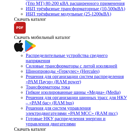
(Trio MT) 80-200 кВА расширенного применения
ИБП трёхфазные трансформаторные (10-500кВА)
ИБП трёхфазные модульные (25-1200кВА)
Скачать каталог
Скачать мобильный каталог
Распределительные устройства среднего
напряжения
Силовые трансформаторы с литой изоляцией
Шинопроводы «Геркулес» (Hercules)
Решения для организации систем распределения
«РАМ Пауэр» (RAM power)
Трансформаторы тока
Гибкие изолированные шины «Медиа» (Media)
Решения для организации шинных трасс для НКУ
– «РАМ бас» (RAM bus)
Решения для систем управления
электродвигателями «РАМ МСС» (RAM mcc)
Готовые НКУ распределения энергии и
управления двигателями
Скачать каталог