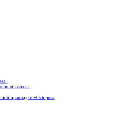
ess»
авов «Cosmec»
ичной прокладки «Octopus»