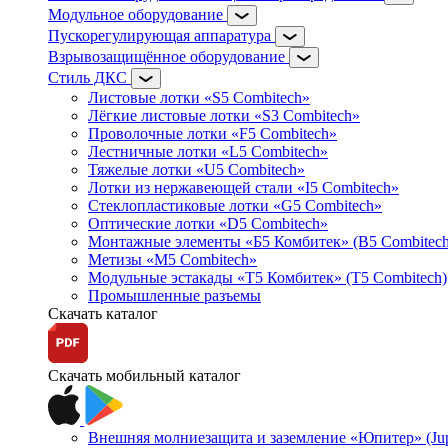
Модульное оборудование
Пускорегулирующая аппаратура
Взрывозащищённое оборудование
Стиль ДКС
Листовые лотки «S5 Combitech»
Лёгкие листовые лотки «S3 Combitech»
Проволочные лотки «F5 Combitech»
Лестничные лотки «L5 Combitech»
Тяжелые лотки «U5 Combitech»
Лотки из нержавеющей стали «I5 Combitech»
Стеклопластиковые лотки «G5 Combitech»
Оптические лотки «D5 Combitech»
Монтажные элементы «Б5 Комбитек» (B5 Combitech
Метизы «M5 Combitech»
Модульные эстакады «Т5 Комбитек» (T5 Combitech)
Промышленные разъемы
Скачать каталог
Скачать мобильный каталог
Внешняя молниезащита и заземление «Юпитер» (Jupi