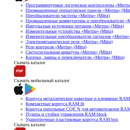
Программируемые логические контроллеры «Митра Л
Промышленные операторские панели «Митра» (Mitr
Преобразователи частоты «Митра» (Mitra)
Промышленные коммутаторы и преобразователи «Ми
Импульсные источники питания «Митра» (Mitra)
Измерительные устройства «Митра» (Mitra)
Измерительные преобразователи сигналов «Митра» 
Электромеханические реле «Митра» (Mitra)
Реле контроля «Митра» (Mitra)
Светосигнальная арматура «Митра» (Mitra)
Кнопки, лампы и переключатели «Митра» (Mitra)
Скачать каталог
Скачать мобильный каталог
Корпуса металлические навесные и клеммные RAM 
Компактные корпуса RAM fit
Корпуса напольные CQE N для автоматизации RAM
Пульты и стойки управления RAM block
Ударопрочные пластиковые корпуса RAM box
Скачать каталог