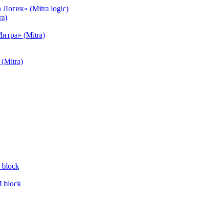
огик» (Mitra logic)
a)
тра» (Mitra)
(Mitra)
block
 block