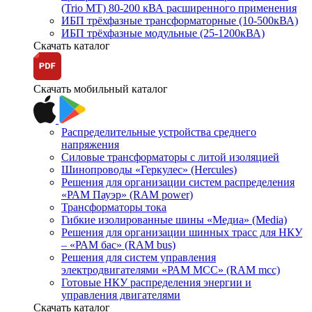
(Trio MT) 80-200 кВА расширенного применения
ИБП трёхфазные трансформаторные (10-500кВА)
ИБП трёхфазные модульные (25-1200кВА)
Скачать каталог
Скачать мобильный каталог
Распределительные устройства среднего
напряжения
Силовые трансформаторы с литой изоляцией
Шинопроводы «Геркулес» (Hercules)
Решения для организации систем распределения
«РАМ Пауэр» (RAM power)
Трансформаторы тока
Гибкие изолированные шины «Медиа» (Media)
Решения для организации шинных трасс для НКУ
– «РАМ бас» (RAM bus)
Решения для систем управления
электродвигателями «РАМ МСС» (RAM mcc)
Готовые НКУ распределения энергии и
управления двигателями
Скачать каталог