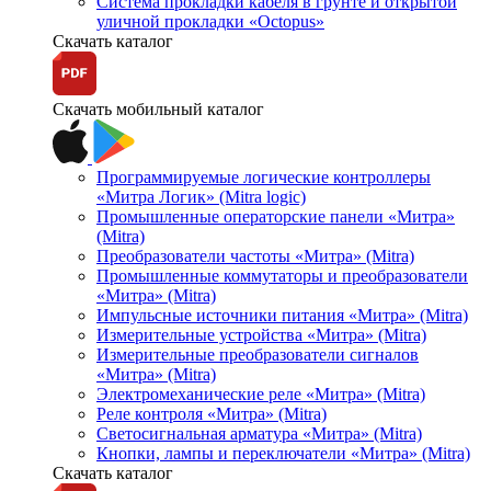
Система прокладки кабеля в грунте и открытой
уличной прокладки «Octopus»
Скачать каталог
Скачать мобильный каталог
Программируемые логические контроллеры
«Митра Логик» (Mitra logic)
Промышленные операторские панели «Митра»
(Mitra)
Преобразователи частоты «Митра» (Mitra)
Промышленные коммутаторы и преобразователи
«Митра» (Mitra)
Импульсные источники питания «Митра» (Mitra)
Измерительные устройства «Митра» (Mitra)
Измерительные преобразователи сигналов
«Митра» (Mitra)
Электромеханические реле «Митра» (Mitra)
Реле контроля «Митра» (Mitra)
Светосигнальная арматура «Митра» (Mitra)
Кнопки, лампы и переключатели «Митра» (Mitra)
Скачать каталог