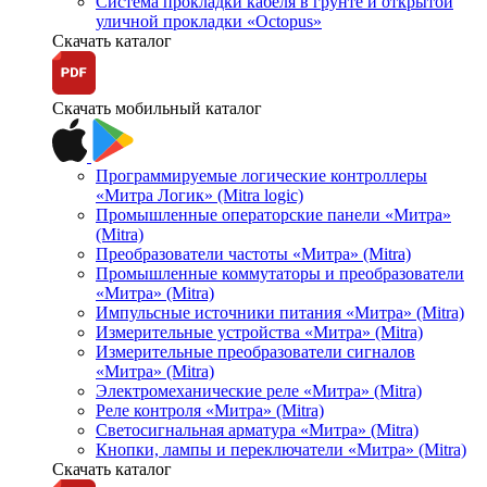
Система прокладки кабеля в грунте и открытой
уличной прокладки «Octopus»
Скачать каталог
Скачать мобильный каталог
Программируемые логические контроллеры
«Митра Логик» (Mitra logic)
Промышленные операторские панели «Митра»
(Mitra)
Преобразователи частоты «Митра» (Mitra)
Промышленные коммутаторы и преобразователи
«Митра» (Mitra)
Импульсные источники питания «Митра» (Mitra)
Измерительные устройства «Митра» (Mitra)
Измерительные преобразователи сигналов
«Митра» (Mitra)
Электромеханические реле «Митра» (Mitra)
Реле контроля «Митра» (Mitra)
Светосигнальная арматура «Митра» (Mitra)
Кнопки, лампы и переключатели «Митра» (Mitra)
Скачать каталог