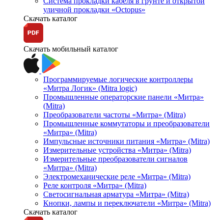
Система прокладки кабеля в грунте и открытой
уличной прокладки «Octopus»
Скачать каталог
Скачать мобильный каталог
Программируемые логические контроллеры
«Митра Логик» (Mitra logic)
Промышленные операторские панели «Митра»
(Mitra)
Преобразователи частоты «Митра» (Mitra)
Промышленные коммутаторы и преобразователи
«Митра» (Mitra)
Импульсные источники питания «Митра» (Mitra)
Измерительные устройства «Митра» (Mitra)
Измерительные преобразователи сигналов
«Митра» (Mitra)
Электромеханические реле «Митра» (Mitra)
Реле контроля «Митра» (Mitra)
Светосигнальная арматура «Митра» (Mitra)
Кнопки, лампы и переключатели «Митра» (Mitra)
Скачать каталог