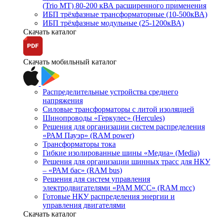
(Trio MT) 80-200 кВА расширенного применения
ИБП трёхфазные трансформаторные (10-500кВА)
ИБП трёхфазные модульные (25-1200кВА)
Скачать каталог
Скачать мобильный каталог
Распределительные устройства среднего
напряжения
Силовые трансформаторы с литой изоляцией
Шинопроводы «Геркулес» (Hercules)
Решения для организации систем распределения
«РАМ Пауэр» (RAM power)
Трансформаторы тока
Гибкие изолированные шины «Медиа» (Media)
Решения для организации шинных трасс для НКУ
– «РАМ бас» (RAM bus)
Решения для систем управления
электродвигателями «РАМ МСС» (RAM mcc)
Готовые НКУ распределения энергии и
управления двигателями
Скачать каталог