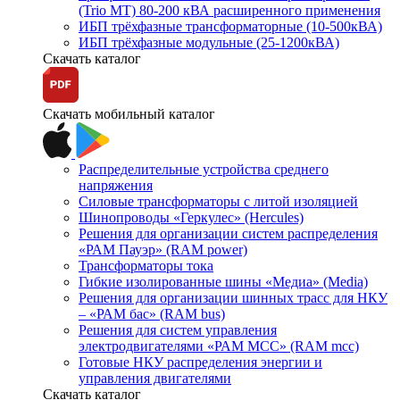
(Trio MT) 80-200 кВА расширенного применения
ИБП трёхфазные трансформаторные (10-500кВА)
ИБП трёхфазные модульные (25-1200кВА)
Скачать каталог
Скачать мобильный каталог
Распределительные устройства среднего
напряжения
Силовые трансформаторы с литой изоляцией
Шинопроводы «Геркулес» (Hercules)
Решения для организации систем распределения
«РАМ Пауэр» (RAM power)
Трансформаторы тока
Гибкие изолированные шины «Медиа» (Media)
Решения для организации шинных трасс для НКУ
– «РАМ бас» (RAM bus)
Решения для систем управления
электродвигателями «РАМ МСС» (RAM mcc)
Готовые НКУ распределения энергии и
управления двигателями
Скачать каталог