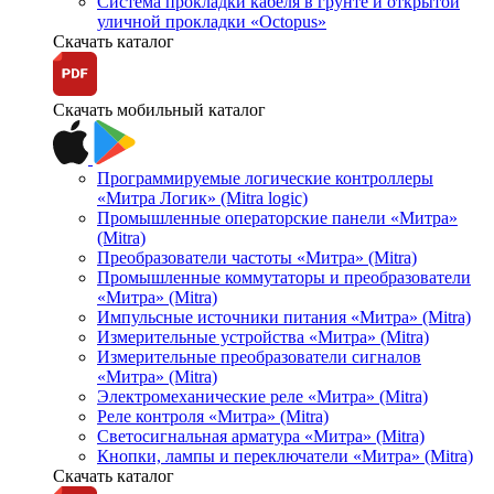
Система прокладки кабеля в грунте и открытой
уличной прокладки «Octopus»
Скачать каталог
Скачать мобильный каталог
Программируемые логические контроллеры
«Митра Логик» (Mitra logic)
Промышленные операторские панели «Митра»
(Mitra)
Преобразователи частоты «Митра» (Mitra)
Промышленные коммутаторы и преобразователи
«Митра» (Mitra)
Импульсные источники питания «Митра» (Mitra)
Измерительные устройства «Митра» (Mitra)
Измерительные преобразователи сигналов
«Митра» (Mitra)
Электромеханические реле «Митра» (Mitra)
Реле контроля «Митра» (Mitra)
Светосигнальная арматура «Митра» (Mitra)
Кнопки, лампы и переключатели «Митра» (Mitra)
Скачать каталог