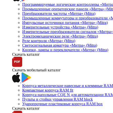
Программируемые логические контроллеры «Митра Л
Промышленные операторские панели «Митра» (Mitr
Преобразователи частоты «Митра» (Mitra)
Промышленные коммутаторы и преобразователи «Ми
Импульсные источники питания «Митра» (Mitra)
Измерительные устройства «Митра» (Mitra)
Измерительные преобразователи сигналов «Митра» 
Электромеханические реле «Митра» (Mitra)
Реле контроля «Митра» (Mitra)
Светосигнальная арматура «Митра» (Mitra)
Кнопки, лампы и переключатели «Митра» (Mitra)
Скачать каталог
Скачать мобильный каталог
Корпуса металлические навесные и клеммные RAM 
Компактные корпуса RAM fit
Корпуса напольные CQE N для автоматизации RAM
Пульты и стойки управления RAM block
Ударопрочные пластиковые корпуса RAM box
Скачать каталог