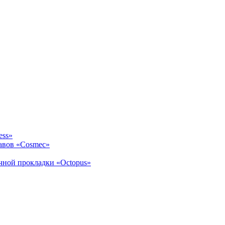
ess»
авов «Cosmec»
ичной прокладки «Octopus»