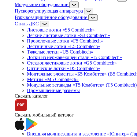
Модульное оборудование
Пускорегулирующая аппаратура
Взрывозащищённое оборудование
Стиль ДКС
Листовые лотки «S5 Combitech»
Лёгкие листовые лотки «S3 Combitech»
Проволочные лотки «F5 Combitech»
Лестничные лотки «L5 Combitech»
Тяжелые лотки «U5 Combitech»
Лотки из нержавеющей стали «I5 Combitech»
Стеклопластиковые лотки «G5 Combitech»
Оптические лотки «D5 Combitech»
Монтажные элементы «Б5 Комбитек» (B5 Combitech
Метизы «M5 Combitech»
Модульные эстакады «Т5 Комбитек» (T5 Combitech)
Промышленные разъемы
Скачать каталог
Скачать мобильный каталог
Внешняя молниезащита и заземление «Юпитер» (Jupi