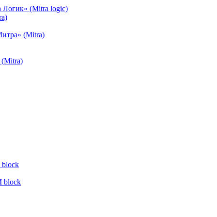
огик» (Mitra logic)
a)
тра» (Mitra)
(Mitra)
block
 block