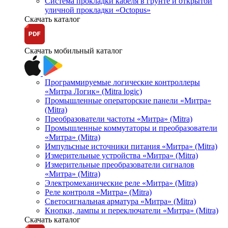
Система прокладки кабеля в грунте и открытой
уличной прокладки «Octopus»
Скачать каталог
Скачать мобильный каталог
Программируемые логические контроллеры
«Митра Логик» (Mitra logic)
Промышленные операторские панели «Митра»
(Mitra)
Преобразователи частоты «Митра» (Mitra)
Промышленные коммутаторы и преобразователи
«Митра» (Mitra)
Импульсные источники питания «Митра» (Mitra)
Измерительные устройства «Митра» (Mitra)
Измерительные преобразователи сигналов
«Митра» (Mitra)
Электромеханические реле «Митра» (Mitra)
Реле контроля «Митра» (Mitra)
Светосигнальная арматура «Митра» (Mitra)
Кнопки, лампы и переключатели «Митра» (Mitra)
Скачать каталог