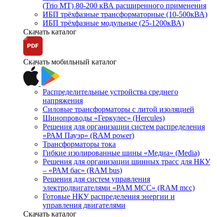
(Trio MT) 80-200 кВА расширенного применения
ИБП трёхфазные трансформаторные (10-500кВА)
ИБП трёхфазные модульные (25-1200кВА)
Скачать каталог
Скачать мобильный каталог
Распределительные устройства среднего
напряжения
Силовые трансформаторы с литой изоляцией
Шинопроводы «Геркулес» (Hercules)
Решения для организации систем распределения
«РАМ Пауэр» (RAM power)
Трансформаторы тока
Гибкие изолированные шины «Медиа» (Media)
Решения для организации шинных трасс для НКУ
– «РАМ бас» (RAM bus)
Решения для систем управления
электродвигателями «РАМ МСС» (RAM mcc)
Готовые НКУ распределения энергии и
управления двигателями
Скачать каталог