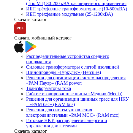
(Trio MT) 80-200 кВА расширенного применения
ИБП трёхфазные трансформаторные (10-500кВА)
ИБП трёхфазные модульные (25-1200кВА)
Скачать каталог
Скачать мобильный каталог
Распределительные устройства среднего
напряжения
Силовые трансформаторы с литой изоляцией
Шинопроводы «Геркулес» (Hercules)
Решения для организации систем распределения
«РАМ Пауэр» (RAM power)
Трансформаторы тока
Гибкие изолированные шины «Медиа» (Media)
Решения для организации шинных трасс для НКУ
– «РАМ бас» (RAM bus)
Решения для систем управления
электродвигателями «РАМ МСС» (RAM mcc)
Готовые НКУ распределения энергии и
управления двигателями
Скачать каталог