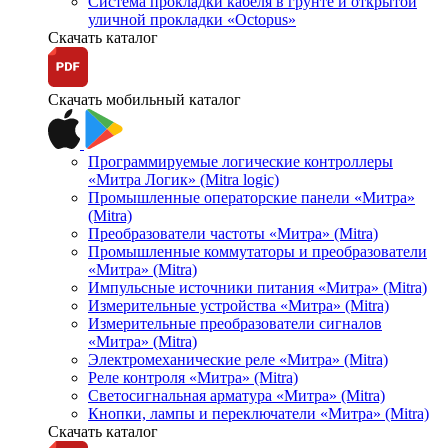
Система прокладки кабеля в грунте и открытой
уличной прокладки «Octopus»
Скачать каталог
Скачать мобильный каталог
Программируемые логические контроллеры
«Митра Логик» (Mitra logic)
Промышленные операторские панели «Митра»
(Mitra)
Преобразователи частоты «Митра» (Mitra)
Промышленные коммутаторы и преобразователи
«Митра» (Mitra)
Импульсные источники питания «Митра» (Mitra)
Измерительные устройства «Митра» (Mitra)
Измерительные преобразователи сигналов
«Митра» (Mitra)
Электромеханические реле «Митра» (Mitra)
Реле контроля «Митра» (Mitra)
Светосигнальная арматура «Митра» (Mitra)
Кнопки, лампы и переключатели «Митра» (Mitra)
Скачать каталог