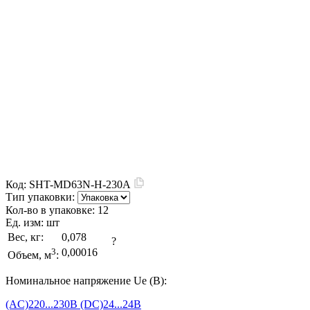
Код:
SHT-MD63N-H-230A
Тип упаковки:
Кол-во в упаковке:
12
Ед. изм:
шт
Вес, кг:
0,078
?
3
0,00016
Объем, м
:
Номинальное напряжение Ue (В):
(AC)220...230В
(DC)24...24В