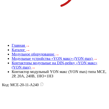
Главная
Каталог
Модульное оборудование
Модульные устройства «YON макс» (YON max)
Контакторы модульные на DIN-рейку «YON макс»
(YON max)
Контактор модульный YON макс (YON max) типа MCE,
2P, 20A, 240В, 1НО+1НЗ
Код:
MCE-20-11-A240