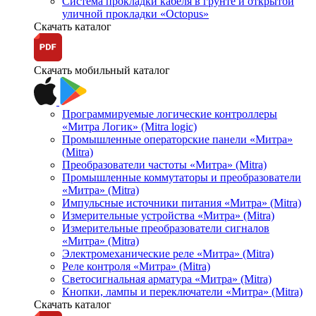
Система прокладки кабеля в грунте и открытой
уличной прокладки «Octopus»
Скачать каталог
Скачать мобильный каталог
Программируемые логические контроллеры
«Митра Логик» (Mitra logic)
Промышленные операторские панели «Митра»
(Mitra)
Преобразователи частоты «Митра» (Mitra)
Промышленные коммутаторы и преобразователи
«Митра» (Mitra)
Импульсные источники питания «Митра» (Mitra)
Измерительные устройства «Митра» (Mitra)
Измерительные преобразователи сигналов
«Митра» (Mitra)
Электромеханические реле «Митра» (Mitra)
Реле контроля «Митра» (Mitra)
Светосигнальная арматура «Митра» (Mitra)
Кнопки, лампы и переключатели «Митра» (Mitra)
Скачать каталог