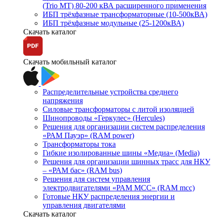
(Trio MT) 80-200 кВА расширенного применения
ИБП трёхфазные трансформаторные (10-500кВА)
ИБП трёхфазные модульные (25-1200кВА)
Скачать каталог
Скачать мобильный каталог
Распределительные устройства среднего
напряжения
Силовые трансформаторы с литой изоляцией
Шинопроводы «Геркулес» (Hercules)
Решения для организации систем распределения
«РАМ Пауэр» (RAM power)
Трансформаторы тока
Гибкие изолированные шины «Медиа» (Media)
Решения для организации шинных трасс для НКУ
– «РАМ бас» (RAM bus)
Решения для систем управления
электродвигателями «РАМ МСС» (RAM mcc)
Готовые НКУ распределения энергии и
управления двигателями
Скачать каталог