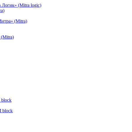
огик» (Mitra logic)
a)
тра» (Mitra)
(Mitra)
block
 block