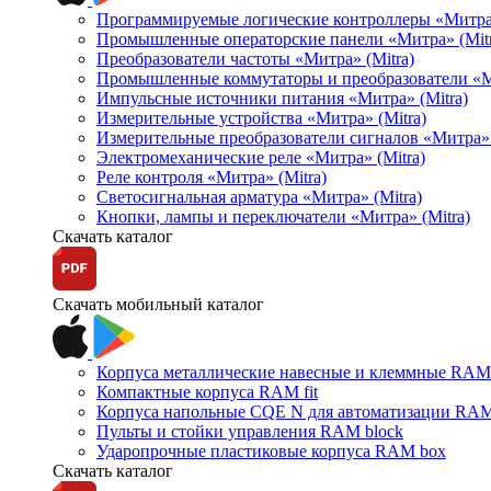
Программируемые логические контроллеры «Митра Л
Промышленные операторские панели «Митра» (Mitr
Преобразователи частоты «Митра» (Mitra)
Промышленные коммутаторы и преобразователи «Ми
Импульсные источники питания «Митра» (Mitra)
Измерительные устройства «Митра» (Mitra)
Измерительные преобразователи сигналов «Митра» 
Электромеханические реле «Митра» (Mitra)
Реле контроля «Митра» (Mitra)
Светосигнальная арматура «Митра» (Mitra)
Кнопки, лампы и переключатели «Митра» (Mitra)
Скачать каталог
Скачать мобильный каталог
Корпуса металлические навесные и клеммные RAM 
Компактные корпуса RAM fit
Корпуса напольные CQE N для автоматизации RAM
Пульты и стойки управления RAM block
Ударопрочные пластиковые корпуса RAM box
Скачать каталог