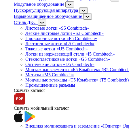
Модульное оборудование
Пускорегулирующая аппаратура
Взрывозащищённое оборудование
Стиль ДКС
Листовые лотки «S5 Combitech»
Лёгкие листовые лотки «S3 Combitech»
Проволочные лотки «F5 Combitech»
Лестничные лотки «L5 Combitech»
Тяжелые лотки «U5 Combitech»
Лотки из нержавеющей стали «I5 Combitech»
Стеклопластиковые лотки «G5 Combitech»
Оптические лотки «D5 Combitech»
Монтажные элементы «Б5 Комбитек» (B5 Combitech
Метизы «M5 Combitech»
Модульные эстакады «Т5 Комбитек» (T5 Combitech)
Промышленные разъемы
Скачать каталог
Скачать мобильный каталог
Внешняя молниезащита и заземление «Юпитер» (Jupi