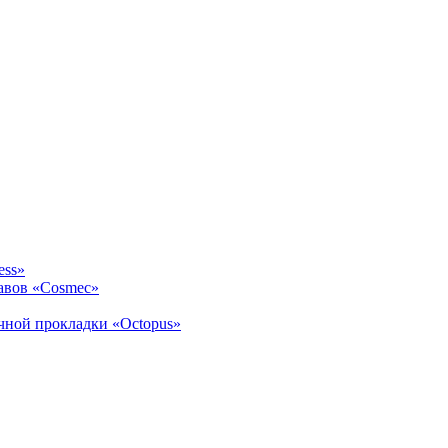
ess»
авов «Cosmec»
ичной прокладки «Octopus»