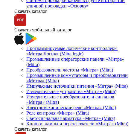
Система прокладки кабеля в грунте и открытой
уличной прокладки «Octopus»
Скачать каталог
Скачать мобильный каталог
Программируемые логические контроллеры
«Митра Логик» (Mitra logic)
Промышленные операторские панели «Митра»
(Mitra)
Преобразователи частоты «Митра» (Mitra)
Промышленные коммутаторы и преобразователи
«Митра» (Mitra)
Импульсные источники питания «Митра» (Mitra)
Измерительные устройства «Митра» (Mitra)
Измерительные преобразователи сигналов
«Митра» (Mitra)
Электромеханические реле «Митра» (Mitra)
Реле контроля «Митра» (Mitra)
Светосигнальная арматура «Митра» (Mitra)
Кнопки, лампы и переключатели «Митра» (Mitra)
Скачать каталог