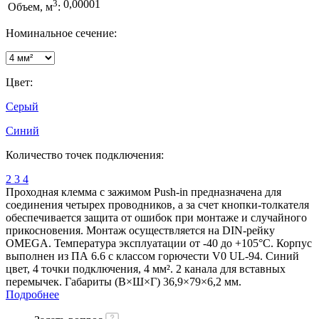
3
0,00001
Объем, м
:
Номинальное сечение:
Цвет:
Серый
Синий
Количество точек подключения:
2
3
4
Проходная клемма с зажимом Push-in предназначена для
соединения четырех проводников, а за счет кнопки-толкателя
обеспечивается защита от ошибок при монтаже и случайного
прикосновения. Монтаж осуществляется на DIN-рейку
OMEGA. Температура эксплуатации от -40 до +105°C. Корпус
выполнен из ПА 6.6 с классом горючести V0 UL-94. Синий
цвет, 4 точки подключения, 4 мм². 2 канала для вставных
перемычек. Габариты (В×Ш×Г) 36,9×79×6,2 мм.
Подробнее