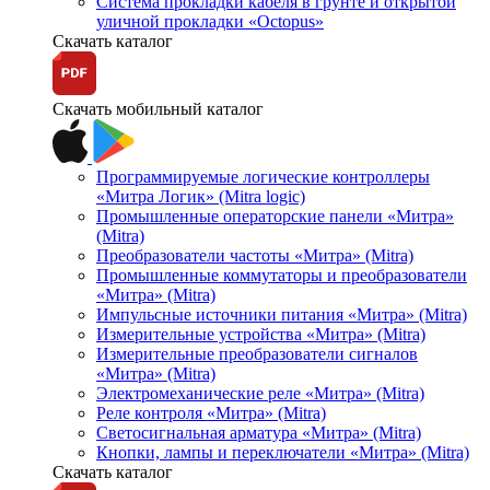
Система прокладки кабеля в грунте и открытой
уличной прокладки «Octopus»
Скачать каталог
Скачать мобильный каталог
Программируемые логические контроллеры
«Митра Логик» (Mitra logic)
Промышленные операторские панели «Митра»
(Mitra)
Преобразователи частоты «Митра» (Mitra)
Промышленные коммутаторы и преобразователи
«Митра» (Mitra)
Импульсные источники питания «Митра» (Mitra)
Измерительные устройства «Митра» (Mitra)
Измерительные преобразователи сигналов
«Митра» (Mitra)
Электромеханические реле «Митра» (Mitra)
Реле контроля «Митра» (Mitra)
Светосигнальная арматура «Митра» (Mitra)
Кнопки, лампы и переключатели «Митра» (Mitra)
Скачать каталог