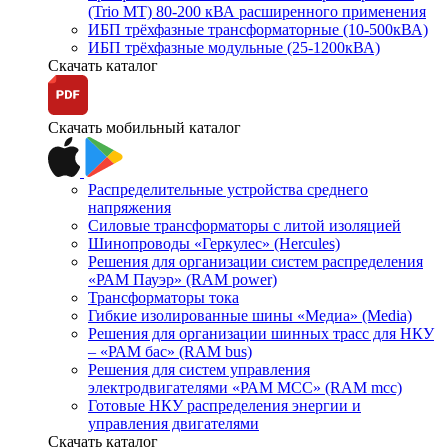
(Trio MT) 80-200 кВА расширенного применения
ИБП трёхфазные трансформаторные (10-500кВА)
ИБП трёхфазные модульные (25-1200кВА)
Скачать каталог
Скачать мобильный каталог
Распределительные устройства среднего
напряжения
Силовые трансформаторы с литой изоляцией
Шинопроводы «Геркулес» (Hercules)
Решения для организации систем распределения
«РАМ Пауэр» (RAM power)
Трансформаторы тока
Гибкие изолированные шины «Медиа» (Media)
Решения для организации шинных трасс для НКУ
– «РАМ бас» (RAM bus)
Решения для систем управления
электродвигателями «РАМ МСС» (RAM mcc)
Готовые НКУ распределения энергии и
управления двигателями
Скачать каталог