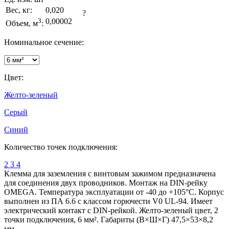
Вес, кг:
0,020
?
3
0,00002
Объем, м
:
Номинальное сечение:
Цвет:
Желто-зеленый
Серый
Синий
Количество точек подключения:
2
3
4
Клемма для заземления с винтовым зажимом предназначена
для соединения двух проводников. Монтаж на DIN-рейку
OMEGA. Температура эксплуатации от -40 до +105°C. Корпус
выполнен из ПА 6.6 с классом горючести V0 UL-94. Имеет
электрический контакт с DIN-рейкой. Желто-зеленый цвет, 2
точки подключения, 6 мм². Габариты (В×Ш×Г) 47,5×53×8,2
мм.