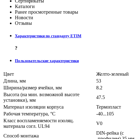
Сертификаты
Каталоги
Ранее просмотренные товары
Новости
Отзывы
Характеристики по стандарту ETIM
?
Пользовательские характеристики
Цвет
Желто-зеленый
Длина, мм
53
Ширина/размер ячейки, мм
8.2
Высота (на мин. возможной высоте
47.5
установки), мм
Материал изоляции корпуса
Термопласт
Рабочая температура, °C
-40...105
Класс воспламеняемости изоляц.
V0
материала согл. UL94
DIN-рейка (с
Способ монтажа
-профилем) 35 мм