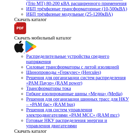
(Trio MT) 80-200 кВА расширенного применения
ИБП трёхфазные трансформаторные (10-500кВА)
ИБП трёхфазные модульные (25-1200кВА)
Скачать каталог
Скачать мобильный каталог
Распределительные устройства среднего
напряжения
Силовые трансформаторы с литой изоляцией
Шинопроводы «Геркулес» (Hercules)
Решения для организации систем распределения
«РАМ Пауэр» (RAM power)
Трансформаторы тока
Гибкие изолированные шины «Медиа» (Media)
Решения для организации шинных трасс для НКУ
– «РАМ бас» (RAM bus)
Решения для систем управления
электродвигателями «РАМ МСС» (RAM mcc)
Готовые НКУ распределения энергии и
управления двигателями
Скачать каталог