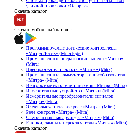
Система прокладки кабеля в грунте и открытой
уличной прокладки «Octopus»
Скачать каталог
Скачать мобильный каталог
Программируемые логические контроллеры
«Митра Логик» (Mitra logic)
Промышленные операторские панели «Митра»
(Mitra)
Преобразователи частоты «Митра» (Mitra)
Промышленные коммутаторы и преобразователи
«Митра» (Mitra)
Импульсные источники питания «Митра» (Mitra)
Измерительные устройства «Митра» (Mitra)
Измерительные преобразователи сигналов
«Митра» (Mitra)
Электромеханические реле «Митра» (Mitra)
Реле контроля «Митра» (Mitra)
Светосигнальная арматура «Митра» (Mitra)
Кнопки, лампы и переключатели «Митра» (Mitra)
Скачать каталог