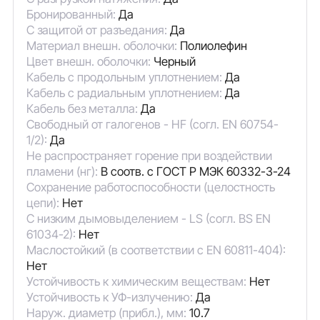
Бронированный:
Да
С защитой от разъедания:
Да
Материал внешн. оболочки:
Полиолефин
Цвет внешн. оболочки:
Черный
Кабель с продольным уплотнением:
Да
Кабель с радиальным уплотнением:
Да
Кабель без металла:
Да
Свободный от галогенов - HF (согл. EN 60754-
1/2):
Да
Не распространяет горение при воздействии
пламени (нг):
В соотв. с ГОСТ Р МЭК 60332-3-24
Сохранение работоспособности (целостность
цепи):
Нет
С низким дымовыделением - LS (согл. BS EN
61034-2):
Нет
Маслостойкий (в соответствии с EN 60811-404):
Нет
Устойчивость к химическим веществам:
Нет
Устойчивость к УФ-излучению:
Да
Наруж. диаметр (прибл.), мм:
10.7