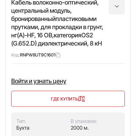
Кабель волоконно-оптический,
центральный модуль,
бронированныйпластиковыми
прутками, для прокладки в грунт,
нг(А)-HF, 16 ОВ,категорияOS2
(G.652.D) диэлектрический, 8 кН
Код:
RNPW8UT9C1601
Войти и узнать цену
ГДЕ КУПИТЬ
Тип:
В упаковке:
Бухта
2000 м.