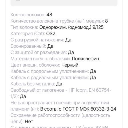
Кол-во волокон:
48
Количество волокон в трубке (на 1 модуль):
8
Тип волокна:
Однорежим. (одномод.) 9/125
Категория (Cat):
OS2
С разгрузкой натяжения:
Да
Бронированный:
Да
С защитой от разъедания:
Да
Материал внешн. оболочки:
Полиолефин
Цвет внешн. оболочки:
Черный
Кабель с продольным уплотнением:
Да
Кабель с радиальным уплотнением:
Да
Кабель без металла:
Да
Свободный от галогенов - HF (согл. EN 60754-
1/2):
Да
Не распространяет горение при воздействии
пламени (нг):
В соотв. с ГОСТ Р МЭК 60332-3-24
Сохранение работоспособности (целостность
цепи):
Нет
С низким дымовыделением - LS (согл. BS EN