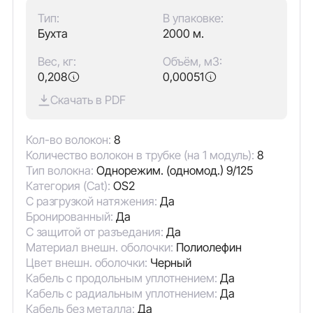
Тип:
В упаковке:
Бухта
2000 м.
Вес, кг:
Объём, м3:
0,208
0,00051
Скачать в PDF
Кол-во волокон:
8
Количество волокон в трубке (на 1 модуль):
8
Тип волокна:
Однорежим. (одномод.) 9/125
Категория (Cat):
OS2
С разгрузкой натяжения:
Да
Бронированный:
Да
С защитой от разъедания:
Да
Материал внешн. оболочки:
Полиолефин
Цвет внешн. оболочки:
Черный
Кабель с продольным уплотнением:
Да
Кабель с радиальным уплотнением:
Да
Кабель без металла:
Да