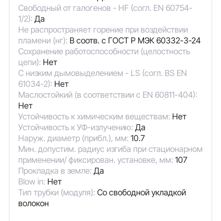
Свободный от галогенов - HF (согл. EN 60754-
1/2):
Да
Не распространяет горение при воздействии
пламени (нг):
В соотв. с ГОСТ Р МЭК 60332-3-24
Сохранение работоспособности (целостность
цепи):
Нет
С низким дымовыделением - LS (согл. BS EN
61034-2):
Нет
Маслостойкий (в соответствии с EN 60811-404):
Нет
Устойчивость к химическим веществам:
Нет
Устойчивость к УФ-излучению:
Да
Наруж. диаметр (прибл.), мм:
10.7
Мин. допустим. радиус изгиба при стационарном
применении/ фиксирован. установке, мм:
107
Прокладка в земле:
Да
Blow in:
Нет
Тип трубки (модуля):
Со свободной укладкой
волокон