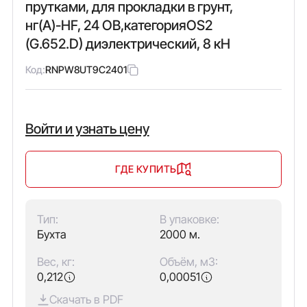
прутками, для прокладки в грунт,
нг(А)-HF, 24 ОВ,категорияOS2
(G.652.D) диэлектрический, 8 кН
Код:
RNPW8UT9C2401
Войти и узнать цену
ГДЕ КУПИТЬ
Тип:
В упаковке:
Бухта
2000 м.
Вес, кг:
Объём, м3:
0,212
0,00051
Скачать в PDF