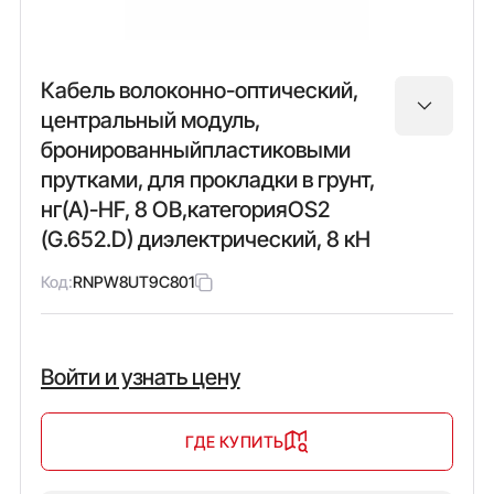
Кабель волоконно-оптический,
центральный модуль,
бронированныйпластиковыми
прутками, для прокладки в грунт,
нг(А)-HF, 8 ОВ,категорияOS2
(G.652.D) диэлектрический, 8 кН
Код:
RNPW8UT9C801
Войти и узнать цену
ГДЕ КУПИТЬ