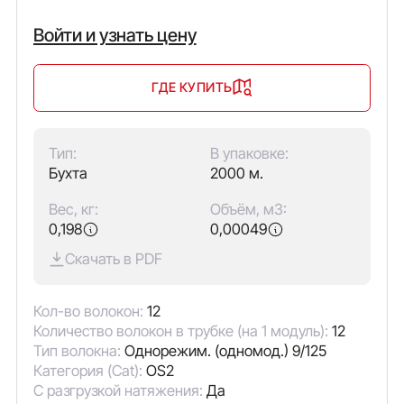
Войти и узнать цену
ГДЕ КУПИТЬ
Тип:
В упаковке:
Бухта
2000 м.
Вес, кг:
Объём, м3:
0,198
0,00049
Скачать в PDF
Кол-во волокон:
12
Количество волокон в трубке (на 1 модуль):
12
Тип волокна:
Однорежим. (одномод.) 9/125
Категория (Cat):
OS2
С разгрузкой натяжения:
Да