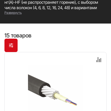
нг(А)-HF (не распространяет горение), с выбором
числа волокон (4, 6, 8, 12, 16, 24, 48) и вариантами
Развернуть
бронирования. Кабель может прокладываться в
кабельной канализации, трубах, лотках, блоках,
тоннелях, коллекторах, по мостам и эстакадам,
внутри зданий. Внешняя оболочка черного цвета
15 товаров
изготовлена из безгалогенного малодымного
компаунда, устойчива к воздействию УФ.