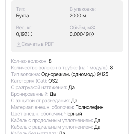
Тип:
В упаковке:
Бухта
2000 м.
Вес, кг:
Объём, м3:
0,192
0,00049
Скачать в PDF
Кол-во волокон:
8
Количество волокон в трубке (на 1 модуль):
8
Тип волокна:
Однорежим. (одномод.) 9/125
Категория (Cat):
OS2
С разгрузкой натяжения:
Да
Бронированный:
Да
С защитой от разъедания:
Да
Материал внешн. оболочки:
Полиолефин
Цвет внешн. оболочки:
Черный
Кабель с продольным уплотнением:
Да
Кабель с радиальным уплотнением:
Да
Кабель без металла:
Да