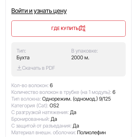
Войти и узнать цену
ГДЕ КУПИТЬ
Тип:
В упаковке:
Бухта
2000 м.
Скачать в PDF
Кол-во волокон:
6
Количество волокон в трубке (на 1 модуль):
6
Тип волокна:
Однорежим. (одномод.) 9/125
Категория (Cat):
OS2
С разгрузкой натяжения:
Да
Бронированный:
Да
С защитой от разъедания:
Да
Материал внешн. оболочки:
Полиолефин