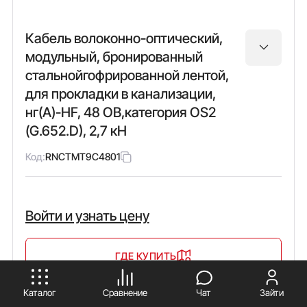
Кабель волоконно-оптический,
модульный, бронированный
стальнойгофрированной лентой,
для прокладки в канализации,
нг(А)-HF, 48 ОВ,категория OS2
(G.652.D), 2,7 кН
Код:
RNCTMT9C4801
Войти и узнать цену
ГДЕ КУПИТЬ
ПРИНИМАЮ
Каталог
Сравнение
Чат
Зайти
Тип:
В упаковке: