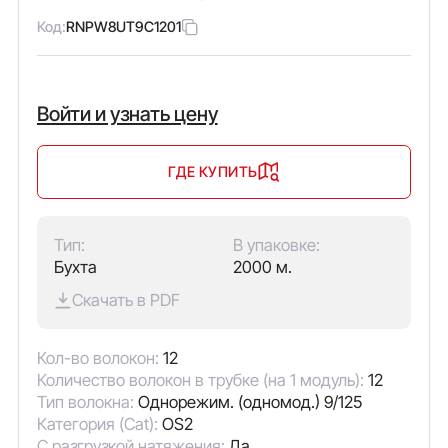
Код:
RNPW8UT9C1201
Войти и узнать цену
ГДЕ КУПИТЬ
Тип:
В упаковке:
Бухта
2000 м.
Скачать в PDF
Кол-во волокон:
12
Количество волокон в трубке (на 1 модуль):
12
Тип волокна:
Однорежим. (одномод.) 9/125
Категория (Cat):
OS2
С разгрузкой натяжения:
Да