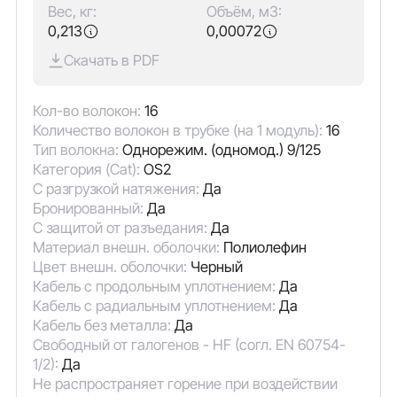
Вес, кг:
Объём, м3:
0,213
0,00072
Скачать в PDF
Кол-во волокон:
16
Количество волокон в трубке (на 1 модуль):
16
Тип волокна:
Однорежим. (одномод.) 9/125
Категория (Cat):
OS2
С разгрузкой натяжения:
Да
Бронированный:
Да
С защитой от разъедания:
Да
Материал внешн. оболочки:
Полиолефин
Цвет внешн. оболочки:
Черный
Кабель с продольным уплотнением:
Да
Кабель с радиальным уплотнением:
Да
Кабель без металла:
Да
Свободный от галогенов - HF (согл. EN 60754-
1/2):
Да
Не распространяет горение при воздействии