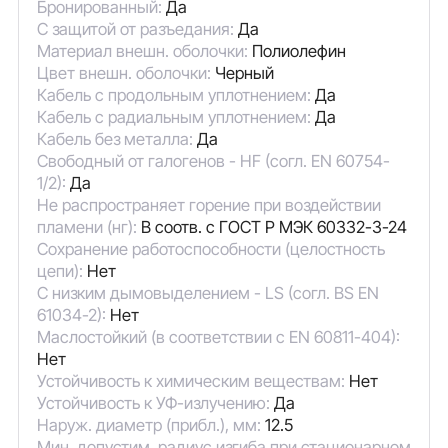
Бронированный:
Да
С защитой от разъедания:
Да
Материал внешн. оболочки:
Полиолефин
Цвет внешн. оболочки:
Черный
Кабель с продольным уплотнением:
Да
Кабель с радиальным уплотнением:
Да
Кабель без металла:
Да
Свободный от галогенов - HF (согл. EN 60754-
1/2):
Да
Не распространяет горение при воздействии
пламени (нг):
В соотв. с ГОСТ Р МЭК 60332-3-24
Сохранение работоспособности (целостность
цепи):
Нет
С низким дымовыделением - LS (согл. BS EN
61034-2):
Нет
Маслостойкий (в соответствии с EN 60811-404):
Нет
Устойчивость к химическим веществам:
Нет
Устойчивость к УФ-излучению:
Да
Наруж. диаметр (прибл.), мм:
12.5
Мин. допустим. радиус изгиба при стационарном