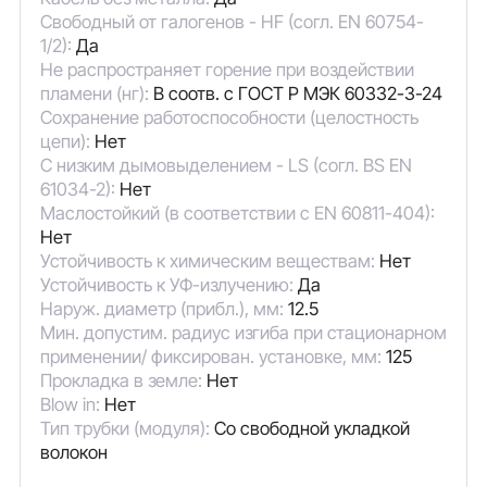
Свободный от галогенов - HF (согл. EN 60754-
1/2):
Да
Не распространяет горение при воздействии
пламени (нг):
В соотв. с ГОСТ Р МЭК 60332-3-24
Сохранение работоспособности (целостность
цепи):
Нет
С низким дымовыделением - LS (согл. BS EN
61034-2):
Нет
Маслостойкий (в соответствии с EN 60811-404):
Нет
Устойчивость к химическим веществам:
Нет
Устойчивость к УФ-излучению:
Да
Наруж. диаметр (прибл.), мм:
12.5
Мин. допустим. радиус изгиба при стационарном
применении/ фиксирован. установке, мм:
125
Прокладка в земле:
Нет
Blow in:
Нет
Тип трубки (модуля):
Со свободной укладкой
волокон