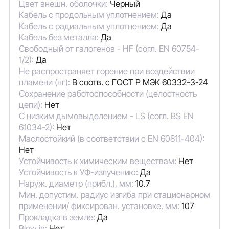
Цвет внешн. оболочки:
Черный
Кабель с продольным уплотнением:
Да
Кабель с радиальным уплотнением:
Да
Кабель без металла:
Да
Свободный от галогенов - HF (согл. EN 60754-
1/2):
Да
Не распространяет горение при воздействии
пламени (нг):
В соотв. с ГОСТ Р МЭК 60332-3-24
Сохранение работоспособности (целостность
цепи):
Нет
С низким дымовыделением - LS (согл. BS EN
61034-2):
Нет
Маслостойкий (в соответствии с EN 60811-404):
Нет
Устойчивость к химическим веществам:
Нет
Устойчивость к УФ-излучению:
Да
Наруж. диаметр (прибл.), мм:
10.7
Мин. допустим. радиус изгиба при стационарном
применении/ фиксирован. установке, мм:
107
Прокладка в земле:
Да
Blow in:
Нет