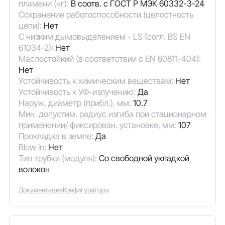
пламени (нг):
В соотв. с ГОСТ Р МЭК 60332-3-24
Сохранение работоспособности (целостность
цепи):
Нет
С низким дымовыделением - LS (согл. BS EN
61034-2):
Нет
Маслостойкий (в соответствии с EN 60811-404):
Нет
Устойчивость к химическим веществам:
Нет
Устойчивость к УФ-излучению:
Да
Наруж. диаметр (прибл.), мм:
10.7
Мин. допустим. радиус изгиба при стационарном
применении/ фиксирован. установке, мм:
107
Прокладка в земле:
Да
Blow in:
Нет
Тип трубки (модуля):
Со свободной укладкой
волокон
Документация
Конфигураторы