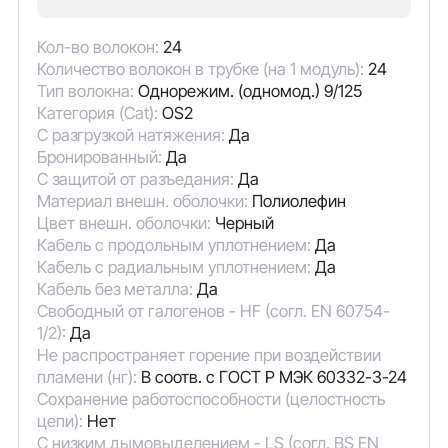
Кол-во волокон:
24
Количество волокон в трубке (на 1 модуль):
24
Тип волокна:
Однорежим. (одномод.) 9/125
Категория (Cat):
OS2
С разгрузкой натяжения:
Да
Бронированный:
Да
С защитой от разъедания:
Да
Материал внешн. оболочки:
Полиолефин
Цвет внешн. оболочки:
Черный
Кабель с продольным уплотнением:
Да
Кабель с радиальным уплотнением:
Да
Кабель без металла:
Да
Свободный от галогенов - HF (согл. EN 60754-
1/2):
Да
Не распространяет горение при воздействии
пламени (нг):
В соотв. с ГОСТ Р МЭК 60332-3-24
Сохранение работоспособности (целостность
цепи):
Нет
С низким дымовыделением - LS (согл. BS EN