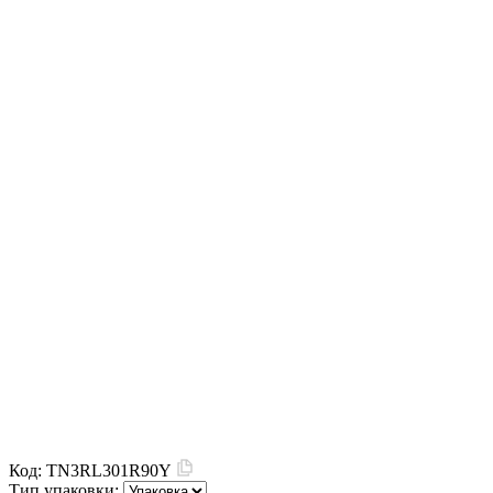
Код:
TN3RL301R90Y
Тип упаковки: