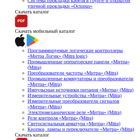
Система прокладки кабеля в грунте и открытой
уличной прокладки «Octopus»
Скачать каталог
Скачать мобильный каталог
Программируемые логические контроллеры
«Митра Логик» (Mitra logic)
Промышленные операторские панели «Митра»
(Mitra)
Преобразователи частоты «Митра» (Mitra)
Промышленные коммутаторы и преобразователи
«Митра» (Mitra)
Импульсные источники питания «Митра» (Mitra)
Измерительные устройства «Митра» (Mitra)
Измерительные преобразователи сигналов
«Митра» (Mitra)
Электромеханические реле «Митра» (Mitra)
Реле контроля «Митра» (Mitra)
Светосигнальная арматура «Митра» (Mitra)
Кнопки, лампы и переключатели «Митра» (Mitra)
Скачать каталог