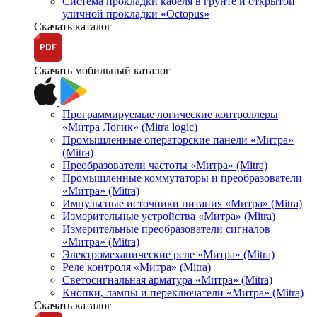
Система прокладки кабеля в грунте и открытой
уличной прокладки «Octopus»
Скачать каталог
Скачать мобильный каталог
Программируемые логические контроллеры
«Митра Логик» (Mitra logic)
Промышленные операторские панели «Митра»
(Mitra)
Преобразователи частоты «Митра» (Mitra)
Промышленные коммутаторы и преобразователи
«Митра» (Mitra)
Импульсные источники питания «Митра» (Mitra)
Измерительные устройства «Митра» (Mitra)
Измерительные преобразователи сигналов
«Митра» (Mitra)
Электромеханические реле «Митра» (Mitra)
Реле контроля «Митра» (Mitra)
Светосигнальная арматура «Митра» (Mitra)
Кнопки, лампы и переключатели «Митра» (Mitra)
Скачать каталог