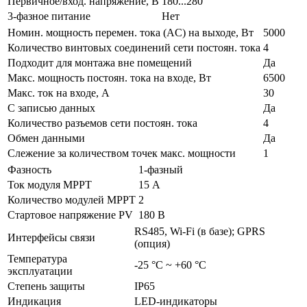
Первичное/вход. напряжение, В
180...280
3-фазное питание
Нет
Номин. мощность перемен. тока (AC) на выходе, Вт
5000
Количество винтовых соединений сети постоян. тока
4
Подходит для монтажа вне помещений
Да
Макс. мощность постоян. тока на входе, Вт
6500
Макс. ток на входе, А
30
С записью данных
Да
Количество разъемов сети постоян. тока
4
Обмен данными
Да
Слежение за количеством точек макс. мощности
1
Фазность
1-фазный
Ток модуля МРРТ
15 А
Количество модулей МРРТ
2
Стартовое напряжение PV
180 В
RS485, Wi-Fi (в базе); GPRS
Интерфейсы связи
(опция)
Температура
-25 °C ~ +60 °C
эксплуатации
Степень защиты
IP65
Индикация
LED-индикаторы