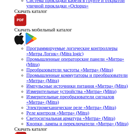
Система прокладки кабеля в грунте и открытой
уличной прокладки «Octopus»
Скачать каталог
Скачать мобильный каталог
Программируемые логические контроллеры
«Митра Логик» (Mitra logic)
Промышленные операторские панели «Митра»
(Mitra)
Преобразователи частоты «Митра» (Mitra)
Промышленные коммутаторы и преобразователи
«Митра» (Mitra)
Импульсные источники питания «Митра» (Mitra)
Измерительные устройства «Митра» (Mitra)
Измерительные преобразователи сигналов
«Митра» (Mitra)
Электромеханические реле «Митра» (Mitra)
Реле контроля «Митра» (Mitra)
Светосигнальная арматура «Митра» (Mitra)
Кнопки, лампы и переключатели «Митра» (Mitra)
Скачать каталог