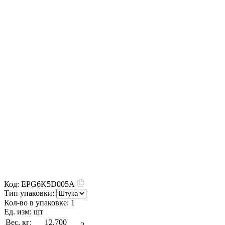
Код:
EPG6K5D005A
Тип упаковки:
Кол-во в упаковке:
1
Ед. изм:
шт
Вес, кг:
12,700