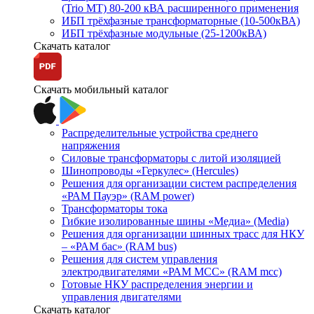
(Trio MT) 80-200 кВА расширенного применения
ИБП трёхфазные трансформаторные (10-500кВА)
ИБП трёхфазные модульные (25-1200кВА)
Скачать каталог
Скачать мобильный каталог
Распределительные устройства среднего
напряжения
Силовые трансформаторы с литой изоляцией
Шинопроводы «Геркулес» (Hercules)
Решения для организации систем распределения
«РАМ Пауэр» (RAM power)
Трансформаторы тока
Гибкие изолированные шины «Медиа» (Media)
Решения для организации шинных трасс для НКУ
– «РАМ бас» (RAM bus)
Решения для систем управления
электродвигателями «РАМ МСС» (RAM mcc)
Готовые НКУ распределения энергии и
управления двигателями
Скачать каталог