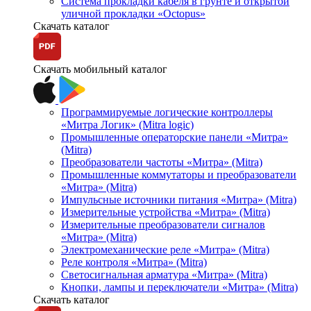
Система прокладки кабеля в грунте и открытой
уличной прокладки «Octopus»
Скачать каталог
Скачать мобильный каталог
Программируемые логические контроллеры
«Митра Логик» (Mitra logic)
Промышленные операторские панели «Митра»
(Mitra)
Преобразователи частоты «Митра» (Mitra)
Промышленные коммутаторы и преобразователи
«Митра» (Mitra)
Импульсные источники питания «Митра» (Mitra)
Измерительные устройства «Митра» (Mitra)
Измерительные преобразователи сигналов
«Митра» (Mitra)
Электромеханические реле «Митра» (Mitra)
Реле контроля «Митра» (Mitra)
Светосигнальная арматура «Митра» (Mitra)
Кнопки, лампы и переключатели «Митра» (Mitra)
Скачать каталог