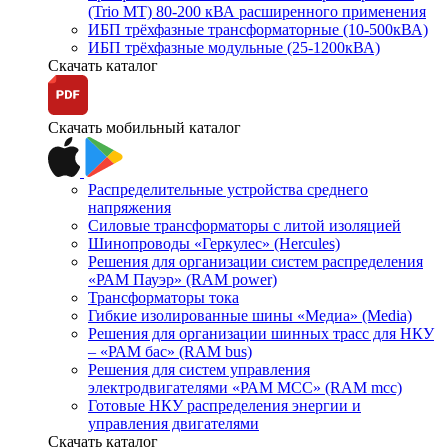
(Trio MT) 80-200 кВА расширенного применения
ИБП трёхфазные трансформаторные (10-500кВА)
ИБП трёхфазные модульные (25-1200кВА)
Скачать каталог
Скачать мобильный каталог
Распределительные устройства среднего
напряжения
Силовые трансформаторы с литой изоляцией
Шинопроводы «Геркулес» (Hercules)
Решения для организации систем распределения
«РАМ Пауэр» (RAM power)
Трансформаторы тока
Гибкие изолированные шины «Медиа» (Media)
Решения для организации шинных трасс для НКУ
– «РАМ бас» (RAM bus)
Решения для систем управления
электродвигателями «РАМ МСС» (RAM mcc)
Готовые НКУ распределения энергии и
управления двигателями
Скачать каталог