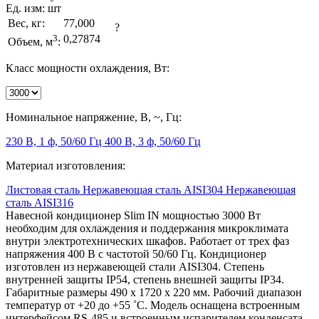
Ед. изм:
шт
Вес, кг:
77,000
?
3
0,27874
Объем, м
:
Класс мощности охлаждения, Вт:
Номинальное напряжение, В, ~, Гц:
230 В, 1 ф, 50/60 Гц
400 В, 3 ф, 50/60 Гц
Материал изготовления:
Листовая сталь
Нержавеющая сталь AISI304
Нержавеющая
сталь AISI316
Навесной кондиционер Slim IN мощностью 3000 Вт
необходим для охлаждения и поддержания микроклимата
внутри электротехнических шкафов. Работает от трех фаз
напряжения 400 В с частотой 50/60 Гц. Кондиционер
изготовлен из нержавеющей стали AISI304. Степень
внутренней защиты IP54, степень внешней защиты IP34.
Габаритные размеры 490 х 1720 х 220 мм. Рабочий диапазон
температур от +20 до +55 ˚C. Модель оснащена встроенным
интерфейсом RS-485 и встроенным испарителем конденсата.