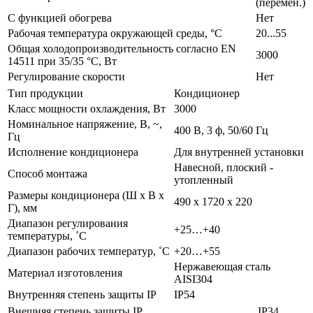
(перемен.)
С функцией обогрева
Нет
Рабочая температура окружающей среды, °C
20...55
Общая холодопроизводительность согласно EN
3000
14511 при 35/35 °C, Вт
Регулирование скорости
Нет
Тип продукции
Кондиционер
Класс мощности охлаждения, Вт
3000
Номинальное напряжение, В, ~,
400 В, 3 ф, 50/60 Гц
Гц
Исполнение кондиционера
Для внутренней установки
Навесной, плоский -
Способ монтажа
утопленный
Размеры кондиционера (Ш х В х
490 x 1720 x 220
Г), мм
Диапазон регулирования
+25…+40
температуры, ˚C
Диапазон рабочих температур, ˚C
+20…+55
Нержавеющая сталь
Материал изготовления
AISI304
Внутренняя степень защиты IP
IP54
Внешняя степень защиты IP
IP34