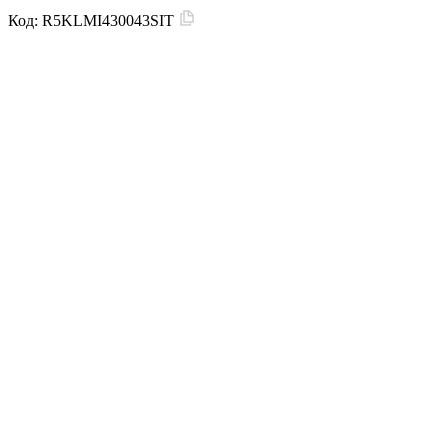
Код:
R5KLMI430043SIT