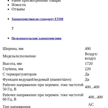
Ранее просмотренные товары
Новости
Отзывы
Характеристики по стандарту ETIM
?
Пользовательские характеристики
Ширина, мм
490
Воздух/
Модель/исполнение
воздух
Высота, мм
1720
Глубина, мм
220
С терморегулятором
Да
Функция ведущий/ведомый (master/slave)
Да
Рабочее напряжение при перемен. токе частотой
400...400
50 Гц, В
Рабочее напряжение при перемен. токе частотой
400...400
60 Гц, В
AC
Тип напряжения