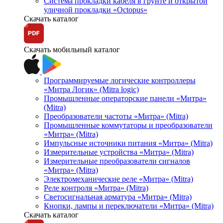
Система прокладки кабеля в грунте и открытой
уличной прокладки «Octopus»
Скачать каталог
Скачать мобильный каталог
Программируемые логические контроллеры
«Митра Логик» (Mitra logic)
Промышленные операторские панели «Митра»
(Mitra)
Преобразователи частоты «Митра» (Mitra)
Промышленные коммутаторы и преобразователи
«Митра» (Mitra)
Импульсные источники питания «Митра» (Mitra)
Измерительные устройства «Митра» (Mitra)
Измерительные преобразователи сигналов
«Митра» (Mitra)
Электромеханические реле «Митра» (Mitra)
Реле контроля «Митра» (Mitra)
Светосигнальная арматура «Митра» (Mitra)
Кнопки, лампы и переключатели «Митра» (Mitra)
Скачать каталог