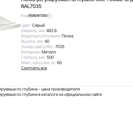
RAL7035
R5RERIT810
Код:
Цвет:
Серый
Ширина, мм:
482.6
Модель/исполнение:
Полка
Высота, мм:
40
Номер цвета RAL:
7035
Материал:
Металл
Глубина, мм:
500
Макс. нагрузка, кг:
60
Смотреть все
ируемые по глубине – цена производителя
ируемые по глубине в каталоге на официальном сайте