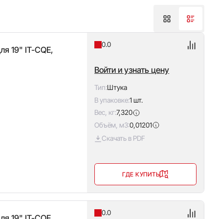
0.0
ля 19" IT-CQE,
Войти и узнать цену
Тип:
Штука
В упаковке:
1 шт.
Вес, кг:
7,320
Объём, м3:
0,01201
Скачать в PDF
ГДЕ КУПИТЬ
0.0
ля 19" IT-CQE,