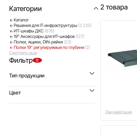
2 товара
Категории
Каталог
Решения для IT-инфраструктуры
(2 235)
ИТ-шкафы ДКС
(676)
19" Аксессуары для ИТ-шкафов
(127)
Полки, ящики, DIN-рейки
(23)
Полки 19″ регулируемые по глубине
(2)
Смотреть еще
Фильтр
0
Тип продукции
Полка выдвижная, регулируемая по
Цвет
глубине
(2)
Серый RAL 7035
(1)
Чёрный RAL 9005
(1)
Документация