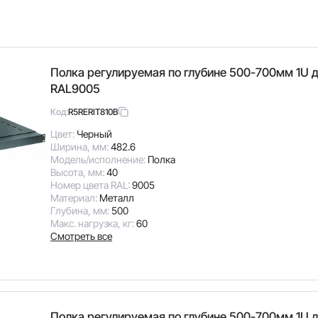
Полка регулируемая по глубине 500-700мм 1U д
RAL9005
R5RERIT810B
Код:
Цвет:
Черный
Ширина, мм:
482.6
Модель/исполнение:
Полка
Высота, мм:
40
Номер цвета RAL:
9005
Материал:
Металл
Глубина, мм:
500
Макс. нагрузка, кг:
60
Смотреть все
Полка регулируемая по глубине 500-700мм 1U д