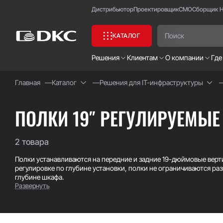
Дистрибьютор
Проектировщик
СМО
Сборщик 
КАТАЛОГ
Решения
Клиентам
О компании
Где
Главная
Каталог
Решения для IT-инфраструктуры
Часто ищут:
Специсполнение
ПОЛКИ 19″ РЕГУЛИРУЕМЫЕ
2 товара
Полки устанавливаются на передние и задние 19-дюймовые вер
регулировке по глубине установки, полки не ограничиваются 
глубине шкафа.
Развернуть