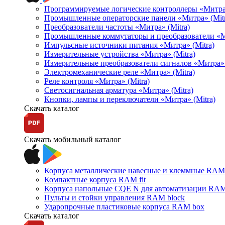
Программируемые логические контроллеры «Митра Л
Промышленные операторские панели «Митра» (Mitr
Преобразователи частоты «Митра» (Mitra)
Промышленные коммутаторы и преобразователи «Ми
Импульсные источники питания «Митра» (Mitra)
Измерительные устройства «Митра» (Mitra)
Измерительные преобразователи сигналов «Митра» 
Электромеханические реле «Митра» (Mitra)
Реле контроля «Митра» (Mitra)
Светосигнальная арматура «Митра» (Mitra)
Кнопки, лампы и переключатели «Митра» (Mitra)
Скачать каталог
Скачать мобильный каталог
Корпуса металлические навесные и клеммные RAM 
Компактные корпуса RAM fit
Корпуса напольные CQE N для автоматизации RAM
Пульты и стойки управления RAM block
Ударопрочные пластиковые корпуса RAM box
Скачать каталог