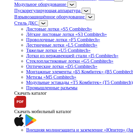
Модульное оборудование
Пускорегулирующая аппаратура
Взрывозащищённое оборудование
Стиль ДКС
Листовые лотки «S5 Combitech»
Лёгкие листовые лотки «S3 Combitech»
Проволочные лотки «F5 Combitech»
Лестничные лотки «L5 Combitech»
Тяжелые лотки «U5 Combitech»
Лотки из нержавеющей стали «I5 Combitech»
Стеклопластиковые лотки «G5 Combitech»
Оптические лотки «D5 Combitech»
Монтажные элементы «Б5 Комбитек» (B5 Combitech
Метизы «M5 Combitech»
Модульные эстакады «Т5 Комбитек» (T5 Combitech)
Промышленные разъемы
Скачать каталог
Скачать мобильный каталог
Внешняя молниезащита и заземление «Юпитер» (Jupi