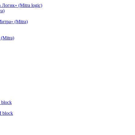
огик» (Mitra logic)
a)
тра» (Mitra)
(Mitra)
block
 block