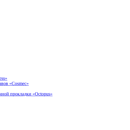
ess»
авов «Cosmec»
ичной прокладки «Octopus»