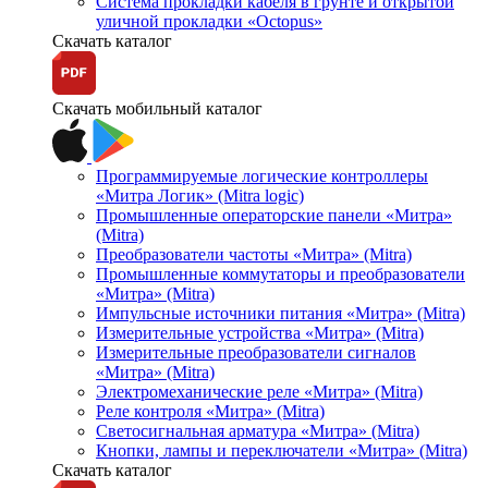
Система прокладки кабеля в грунте и открытой
уличной прокладки «Octopus»
Скачать каталог
Скачать мобильный каталог
Программируемые логические контроллеры
«Митра Логик» (Mitra logic)
Промышленные операторские панели «Митра»
(Mitra)
Преобразователи частоты «Митра» (Mitra)
Промышленные коммутаторы и преобразователи
«Митра» (Mitra)
Импульсные источники питания «Митра» (Mitra)
Измерительные устройства «Митра» (Mitra)
Измерительные преобразователи сигналов
«Митра» (Mitra)
Электромеханические реле «Митра» (Mitra)
Реле контроля «Митра» (Mitra)
Светосигнальная арматура «Митра» (Mitra)
Кнопки, лампы и переключатели «Митра» (Mitra)
Скачать каталог