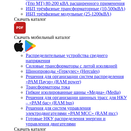
(Trio MT) 80-200 кВА расширенного применения
ИБП трёхфазные трансформаторные (10-500кВА)
ИБП трёхфазные модульные (25-1200кВА)
Скачать каталог
Скачать мобильный каталог
Распределительные устройства среднего
напряжения
Силовые трансформаторы с литой изоляцией
Шинопроводы «Геркулес» (Hercules)
Решения для организации систем распределения
«РАМ Пауэр» (RAM power)
Трансформаторы тока
Гибкие изолированные шины «Медиа» (Media)
Решения для организации шинных трасс для НКУ
– «РАМ бас» (RAM bus)
Решения для систем управления
электродвигателями «РАМ МСС» (RAM mcc)
Готовые НКУ распределения энергии и
управления двигателями
Скачать каталог