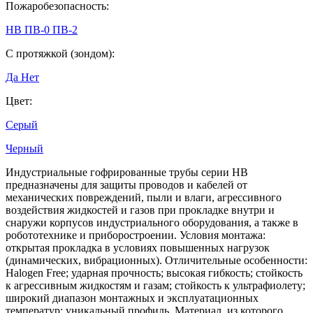
Пожаробезопасность:
HB
ПВ-0
ПВ-2
С протяжкой (зондом):
Да
Нет
Цвет:
Серый
Черный
Индустриальные гофрированные трубы серии HB
предназначены для защиты проводов и кабелей от
механических повреждений, пыли и влаги, агрессивного
воздействия жидкостей и газов при прокладке внутри и
снаружи корпусов индустриального оборудования, а также в
робототехнике и приборостроении. Условия монтажа:
открытая прокладка в условиях повышенных нагрузок
(динамических, вибрационных). Отличительные особенности:
Halogen Free; ударная прочность; высокая гибкость; стойкость
к агрессивным жидкостям и газам; стойкость к ультрафиолету;
широкий диапазон монтажных и эксплуатационных
температур; уникальный профиль. Материал, из которого