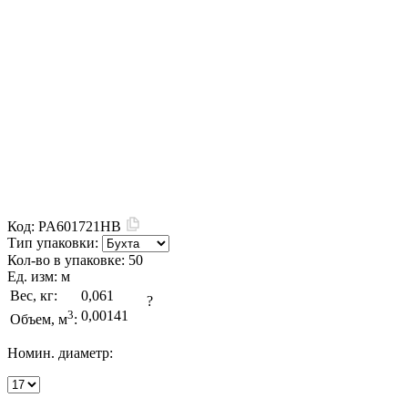
Код:
PA601721HB
Тип упаковки:
Кол-во в упаковке:
50
Ед. изм:
м
Вес, кг:
0,061
?
3
0,00141
Объем, м
:
Номин. диаметр: