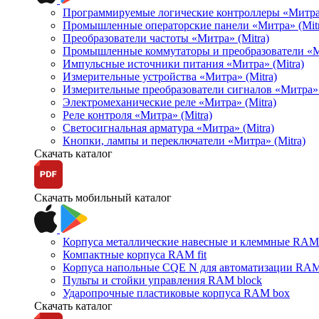
Программируемые логические контроллеры «Митра Л
Промышленные операторские панели «Митра» (Mitr
Преобразователи частоты «Митра» (Mitra)
Промышленные коммутаторы и преобразователи «Ми
Импульсные источники питания «Митра» (Mitra)
Измерительные устройства «Митра» (Mitra)
Измерительные преобразователи сигналов «Митра» 
Электромеханические реле «Митра» (Mitra)
Реле контроля «Митра» (Mitra)
Светосигнальная арматура «Митра» (Mitra)
Кнопки, лампы и переключатели «Митра» (Mitra)
Скачать каталог
Скачать мобильный каталог
Корпуса металлические навесные и клеммные RAM 
Компактные корпуса RAM fit
Корпуса напольные CQE N для автоматизации RAM
Пульты и стойки управления RAM block
Ударопрочные пластиковые корпуса RAM box
Скачать каталог