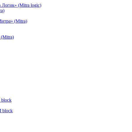
огик» (Mitra logic)
a)
тра» (Mitra)
(Mitra)
block
 block