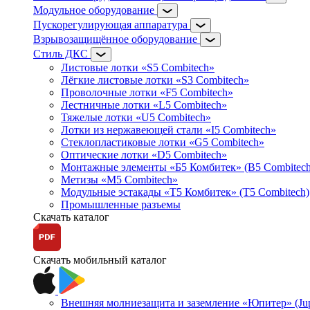
Модульное оборудование
Пускорегулирующая аппаратура
Взрывозащищённое оборудование
Стиль ДКС
Листовые лотки «S5 Combitech»
Лёгкие листовые лотки «S3 Combitech»
Проволочные лотки «F5 Combitech»
Лестничные лотки «L5 Combitech»
Тяжелые лотки «U5 Combitech»
Лотки из нержавеющей стали «I5 Combitech»
Стеклопластиковые лотки «G5 Combitech»
Оптические лотки «D5 Combitech»
Монтажные элементы «Б5 Комбитек» (B5 Combitech
Метизы «M5 Combitech»
Модульные эстакады «Т5 Комбитек» (T5 Combitech)
Промышленные разъемы
Скачать каталог
Скачать мобильный каталог
Внешняя молниезащита и заземление «Юпитер» (Jupi