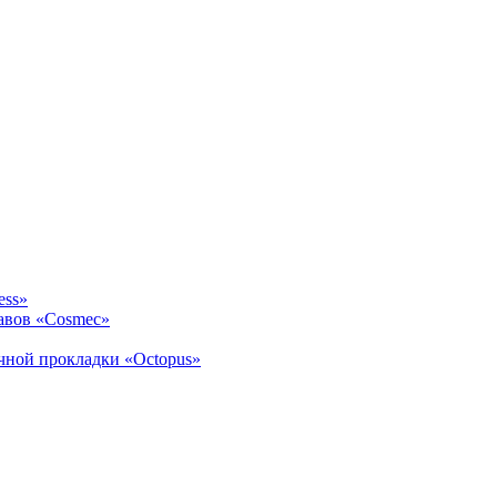
ess»
авов «Cosmec»
ичной прокладки «Octopus»