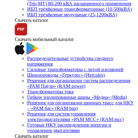
(Trio MT) 80-200 кВА расширенного применения
ИБП трёхфазные трансформаторные (10-500кВА)
ИБП трёхфазные модульные (25-1200кВА)
Скачать каталог
Скачать мобильный каталог
Распределительные устройства среднего
напряжения
Силовые трансформаторы с литой изоляцией
Шинопроводы «Геркулес» (Hercules)
Решения для организации систем распределения
«РАМ Пауэр» (RAM power)
Трансформаторы тока
Гибкие изолированные шины «Медиа» (Media)
Решения для организации шинных трасс для НКУ
– «РАМ бас» (RAM bus)
Решения для систем управления
электродвигателями «РАМ МСС» (RAM mcc)
Готовые НКУ распределения энергии и
управления двигателями
Скачать каталог