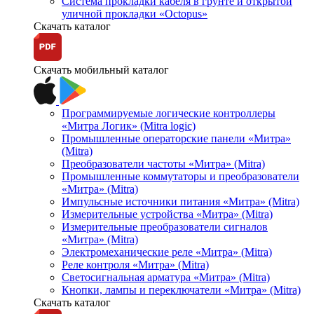
Система прокладки кабеля в грунте и открытой
уличной прокладки «Octopus»
Скачать каталог
Скачать мобильный каталог
Программируемые логические контроллеры
«Митра Логик» (Mitra logic)
Промышленные операторские панели «Митра»
(Mitra)
Преобразователи частоты «Митра» (Mitra)
Промышленные коммутаторы и преобразователи
«Митра» (Mitra)
Импульсные источники питания «Митра» (Mitra)
Измерительные устройства «Митра» (Mitra)
Измерительные преобразователи сигналов
«Митра» (Mitra)
Электромеханические реле «Митра» (Mitra)
Реле контроля «Митра» (Mitra)
Светосигнальная арматура «Митра» (Mitra)
Кнопки, лампы и переключатели «Митра» (Mitra)
Скачать каталог