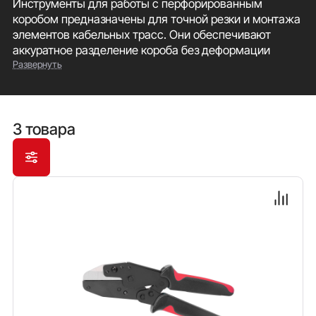
Инструменты для работы с перфорированным
коробом предназначены для точной резки и монтажа
элементов кабельных трасс. Они обеспечивают
аккуратное разделение короба без деформации
Развернуть
стенок и надежную фиксацию аксессуаров, что
упрощает установку и повышает качество сборки
электротехнических шкафов и распределительных
систем.
3 товара