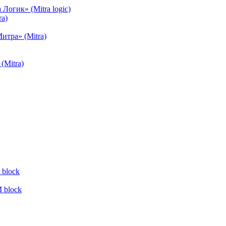
огик» (Mitra logic)
a)
тра» (Mitra)
(Mitra)
block
 block