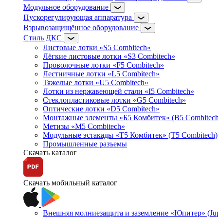
Модульное оборудование
Пускорегулирующая аппаратура
Взрывозащищённое оборудование
Стиль ДКС
Листовые лотки «S5 Combitech»
Лёгкие листовые лотки «S3 Combitech»
Проволочные лотки «F5 Combitech»
Лестничные лотки «L5 Combitech»
Тяжелые лотки «U5 Combitech»
Лотки из нержавеющей стали «I5 Combitech»
Стеклопластиковые лотки «G5 Combitech»
Оптические лотки «D5 Combitech»
Монтажные элементы «Б5 Комбитек» (B5 Combitech
Метизы «M5 Combitech»
Модульные эстакады «Т5 Комбитек» (T5 Combitech)
Промышленные разъемы
Скачать каталог
Скачать мобильный каталог
Внешняя молниезащита и заземление «Юпитер» (Jupi