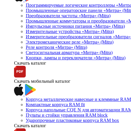
Программируемые логические контроллеры «Митра Л
Промышленные операторские панели «Митра» (Mitr
Преобразователи частоты «Митра» (Mitra)
Промышленные коммутаторы и преобразователи «Ми
Импульсные источники питания «Митра» (Mitra)
Измерительные устройства «Митра» (Mitra)
Измерительные преобразователи сигналов «Митра» 
Электромеханические реле «Митра» (Mitra)
Реле контроля «Митра» (Mitra)
Светосигнальная арматура «Митра» (Mitra)
Кнопки, лампы и переключатели «Митра» (Mitra)
Скачать каталог
Скачать мобильный каталог
Корпуса металлические навесные и клеммные RAM 
Компактные корпуса RAM fit
Корпуса напольные CQE N для автоматизации RAM
Пульты и стойки управления RAM block
Ударопрочные пластиковые корпуса RAM box
Скачать каталог