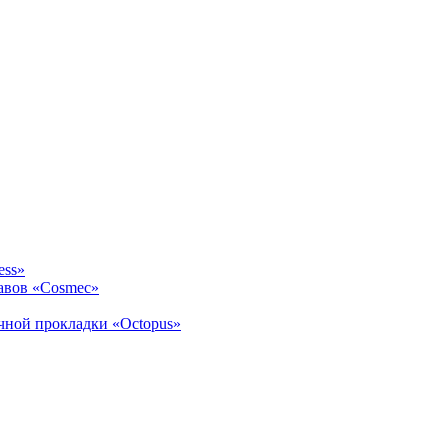
ess»
авов «Cosmec»
ичной прокладки «Octopus»