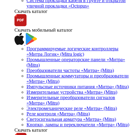
Система прокладки кабеля в грунте и открытой
уличной прокладки «Octopus»
Скачать каталог
Скачать мобильный каталог
Программируемые логические контроллеры
«Митра Логик» (Mitra logic)
Промышленные операторские панели «Митра»
(Mitra)
Преобразователи частоты «Митра» (Mitra)
Промышленные коммутаторы и преобразователи
«Митра» (Mitra)
Импульсные источники питания «Митра» (Mitra)
Измерительные устройства «Митра» (Mitra)
Измерительные преобразователи сигналов
«Митра» (Mitra)
Электромеханические реле «Митра» (Mitra)
Реле контроля «Митра» (Mitra)
Светосигнальная арматура «Митра» (Mitra)
Кнопки, лампы и переключатели «Митра» (Mitra)
Скачать каталог