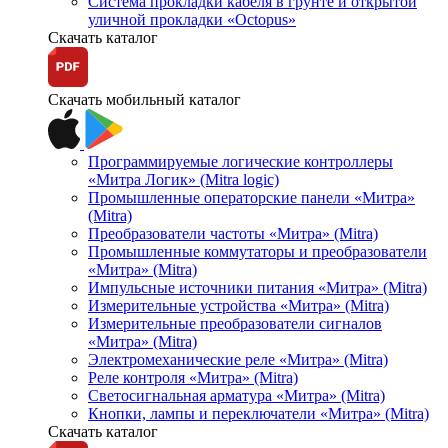
Система прокладки кабеля в грунте и открытой
уличной прокладки «Octopus»
Скачать каталог
Скачать мобильный каталог
Программируемые логические контроллеры
«Митра Логик» (Mitra logic)
Промышленные операторские панели «Митра»
(Mitra)
Преобразователи частоты «Митра» (Mitra)
Промышленные коммутаторы и преобразователи
«Митра» (Mitra)
Импульсные источники питания «Митра» (Mitra)
Измерительные устройства «Митра» (Mitra)
Измерительные преобразователи сигналов
«Митра» (Mitra)
Электромеханические реле «Митра» (Mitra)
Реле контроля «Митра» (Mitra)
Светосигнальная арматура «Митра» (Mitra)
Кнопки, лампы и переключатели «Митра» (Mitra)
Скачать каталог