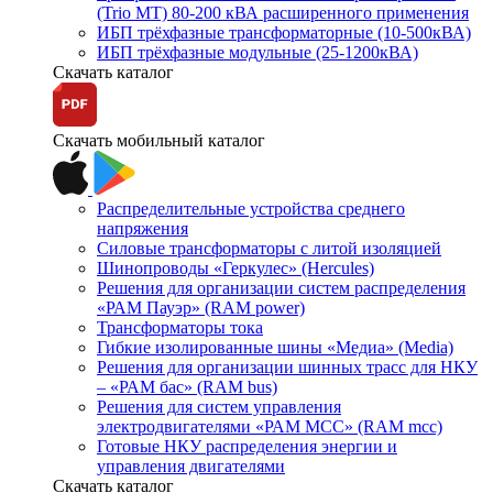
(Trio MT) 80-200 кВА расширенного применения
ИБП трёхфазные трансформаторные (10-500кВА)
ИБП трёхфазные модульные (25-1200кВА)
Скачать каталог
Скачать мобильный каталог
Распределительные устройства среднего
напряжения
Силовые трансформаторы с литой изоляцией
Шинопроводы «Геркулес» (Hercules)
Решения для организации систем распределения
«РАМ Пауэр» (RAM power)
Трансформаторы тока
Гибкие изолированные шины «Медиа» (Media)
Решения для организации шинных трасс для НКУ
– «РАМ бас» (RAM bus)
Решения для систем управления
электродвигателями «РАМ МСС» (RAM mcc)
Готовые НКУ распределения энергии и
управления двигателями
Скачать каталог