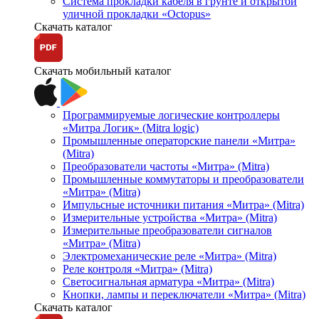
Система прокладки кабеля в грунте и открытой
уличной прокладки «Octopus»
Скачать каталог
Скачать мобильный каталог
Программируемые логические контроллеры
«Митра Логик» (Mitra logic)
Промышленные операторские панели «Митра»
(Mitra)
Преобразователи частоты «Митра» (Mitra)
Промышленные коммутаторы и преобразователи
«Митра» (Mitra)
Импульсные источники питания «Митра» (Mitra)
Измерительные устройства «Митра» (Mitra)
Измерительные преобразователи сигналов
«Митра» (Mitra)
Электромеханические реле «Митра» (Mitra)
Реле контроля «Митра» (Mitra)
Светосигнальная арматура «Митра» (Mitra)
Кнопки, лампы и переключатели «Митра» (Mitra)
Скачать каталог